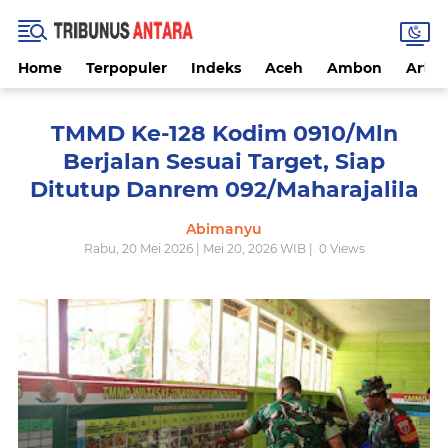
Home
Terpopuler
Indeks
Aceh
Ambon
Artike
TMMD Ke-128 Kodim 0910/Mln
Berjalan Sesuai Target, Siap
Ditutup Danrem 092/Maharajalila
Abimanyu
Rabu, 20 Mei 2026 | Mei 20, 2026 WIB |
0
Views