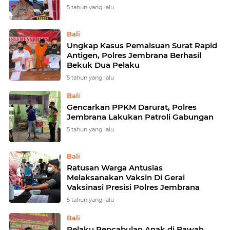
5 tahun yang lalu
Bali
Ungkap Kasus Pemalsuan Surat Rapid
Antigen, Polres Jembrana Berhasil
Bekuk Dua Pelaku
5 tahun yang lalu
Bali
Gencarkan PPKM Darurat, Polres
Jembrana Lakukan Patroli Gabungan
5 tahun yang lalu
Bali
Ratusan Warga Antusias
Melaksanakan Vaksin Di Gerai
Vaksinasi Presisi Polres Jembrana
5 tahun yang lalu
Bali
Pelaku Pencabulan Anak di Bawah