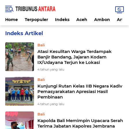
Home
Terpopuler
Indeks
Aceh
Ambon
Artike
Home
Currently Browsing: Jembrana
Bali
Atasi Kesulitan Warga Terdampak
Banjir Bandang, Jajaran Kodam
IX/Udayana Terjun ke Lokasi
4 tahun yang lalu
Bali
Kunjungi Rutan Kelas IIB Negara Kadiv
Pemasyarakatan Apresiasi Hasil
Pembinaan
4 tahun yang lalu
Bali
Kapolda Bali Memimpin Upacara Serah
Terima Jabatan Kapolres Jembrana