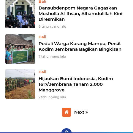
Bali
Dansubdenpom Negara Gagaskan
Musholla Al-Ihsan, Alhamdulillah Kini
Diresmikan
6 tahun yang lalu
Bali
Peduli Warga Kurang Mampu, Persit
Kodim Jembrana Bagikan Bingkisan
7 tahun yang lalu
Bali
Hijaukan Bumi Indonesia, Kodim
1617/Jembrana Tanam 2.000
Manggrove
7 tahun yang lalu
Next