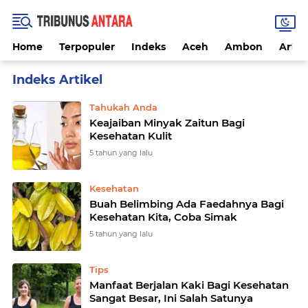
Home
Terpopuler
Indeks
Aceh
Ambon
Artike
Home
Currently Browsing: Tips Sehat
Tahukah Anda
Keajaiban Minyak Zaitun Bagi
Kesehatan Kulit
5 tahun yang lalu
Kesehatan
Buah Belimbing Ada Faedahnya Bagi
Kesehatan Kita, Coba Simak
5 tahun yang lalu
Tips
Manfaat Berjalan Kaki Bagi Kesehatan
Sangat Besar, Ini Salah Satunya