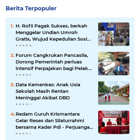
Berita Terpopuler
H. Rofii Pagak Sukses, berkah
Menggelar Undian Umroh
Gratis, Wujud Kepedulian Sosial
berbagi.
Forum Cangkrukan Pancasila,
Dorong Pemerintah perluas
intensif Perpajakan bagi Pelaku
Usaha UMKM.
Data Kemenkes: Anak Usia
Sekolah Masih Rentan
Meninggal Akibat DBD
Redam Guruh Krismantara
Gelar Reses dan Silaturrahmi
bersama Kader Pdi - Perjuangan
Se -Kecamatan Lawang.