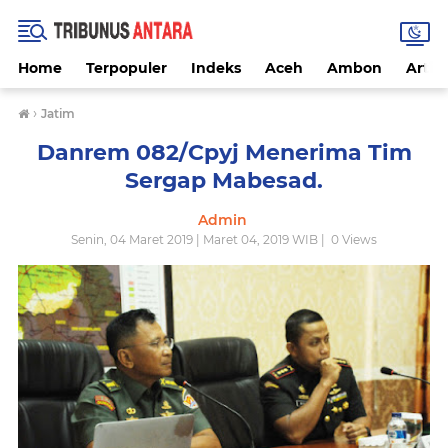
Home
Terpopuler
Indeks
Aceh
Ambon
Artike
›
Jatim
Danrem 082/Cpyj Menerima Tim
Sergap Mabesad.
Admin
Senin, 04 Maret 2019 | Maret 04, 2019 WIB |
0
Views