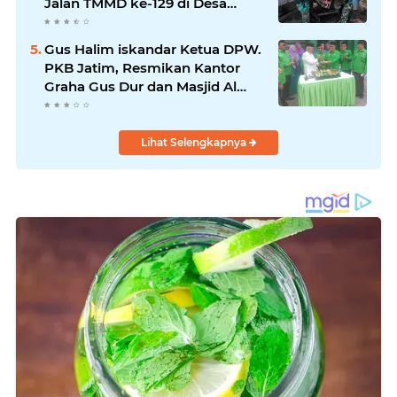
Jalan TMMD ke-129 di Desa
Ledoktempuro
Gus Halim iskandar Ketua DPW.
PKB Jatim, Resmikan Kantor
Graha Gus Dur dan Masjid Al
Iskandariyah, dorong Jadi Pusat
Pelayanan Warga dan Dakwah
Umat.
Lihat Selengkapnya