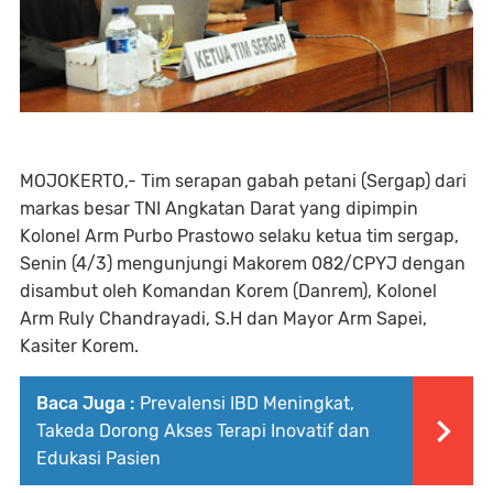
MOJOKERTO,- Tim serapan gabah petani (Sergap) dari
markas besar TNI Angkatan Darat yang dipimpin
Kolonel Arm Purbo Prastowo selaku ketua tim sergap,
Senin (4/3) mengunjungi Makorem 082/CPYJ dengan
disambut oleh Komandan Korem (Danrem), Kolonel
Arm Ruly Chandrayadi, S.H dan Mayor Arm Sapei,
Kasiter Korem.
Baca Juga :
Prevalensi IBD Meningkat,
Takeda Dorong Akses Terapi Inovatif dan
Edukasi Pasien