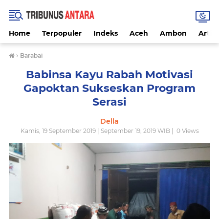
Home
Terpopuler
Indeks
Aceh
Ambon
Artike
›
Barabai
Babinsa Kayu Rabah Motivasi
Gapoktan Sukseskan Program
Serasi
Della
Kamis, 19 September 2019 | September 19, 2019 WIB |
0
Views