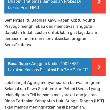
Bhabinkamtibmas Sampaikan Prokes Di
Lokasi Pra TMMD
Sementara itu Babinsa Kayu Rabah Koptu Agung
Prayogo menghimbau dan memotivasi anggota
Gapoktan Indah Lestari untuk lebih giat lagi dalam
bercocok tanam dan menyukseskan program
Serasi,"katanya.
Baca Juga :
Anggota Kodim 1002/HST
Lakukan Komsos Di Lokasi Pra TMMD Ke-112
Lebih lanjut Agung menyampaikan bahwa program
Selamatkan Rawa Sejahterakan Petani (Serasi) yang
telah digarap TNI bersama masyarakat dan jajaran
Dinas Pertanian Kabupaten Hulu Sungai Tengah (HST)
akan mampu meningkatkan hasil pertanian.