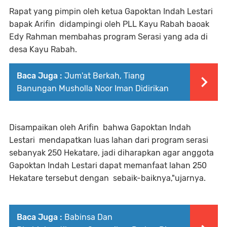
Rapat yang pimpin oleh ketua Gapoktan Indah Lestari
bapak Arifin didampingi oleh PLL Kayu Rabah baoak
Edy Rahman membahas program Serasi yang ada di
desa Kayu Rabah.
Baca Juga :
Jum'at Berkah, Tiang
Banungan Musholla Noor Iman Didirikan
Disampaikan oleh Arifin bahwa Gapoktan Indah
Lestari mendapatkan luas lahan dari program serasi
sebanyak 250 Hekatare, jadi diharapkan agar anggota
Gapoktan Indah Lestari dapat memanfaat lahan 250
Hekatare tersebut dengan sebaik-baiknya,"ujarnya.
Baca Juga :
Babinsa Dan