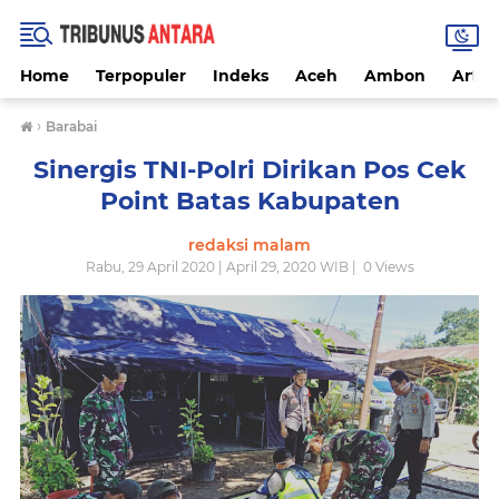
Home
Terpopuler
Indeks
Aceh
Ambon
Artike
›
Barabai
Sinergis TNI-Polri Dirikan Pos Cek
Point Batas Kabupaten
redaksi malam
Rabu, 29 April 2020 | April 29, 2020 WIB |
0
Views