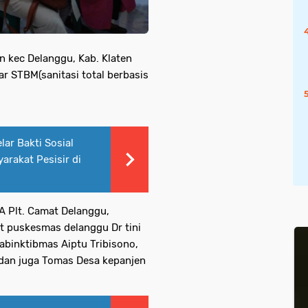
n kec Delanggu, Kab. Klaten
lar STBM(sanitasi total berbasis
lar Bakti Sosial
arakat Pesisir di
A Plt. Camat Delanggu,
lt puskesmas delanggu Dr tini
abinktibmas Aiptu Tribisono,
 dan juga Tomas Desa kepanjen