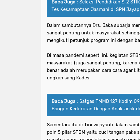
Baca Juga :
Seleksi Pendidikan S-2 STIK
Tes Kesamaptaan Jasmani di SPN Jayap
Dalam sambutannya Drs. Jaka suparja men
sangat penting untuk masyarakat sehingg
mengikuti petunjuk program ini dengan ba
Di masa pandemi seperti ini, kegiatan STBM
masyarakat ) juga sangat penting, karena k
benar adalah merupakan cara cara agar kit
ungkap sang Kades.
Baca Juga :
Satgas TMMD 127 Kodim 0
Bangun Kedekatan Dengan Anak-anak di
Sementara itu dr.Tini wijayanti dalam s
poin 5 pilar STBM yaitu cuci tangan pake 
rumah tangga, pengelolaan sampah rumah 