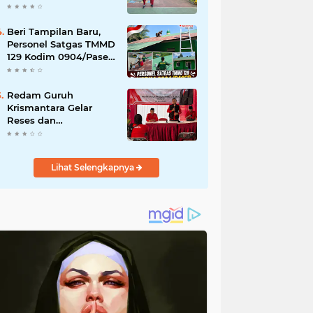
Akibat DBD
Beri Tampilan Baru,
Personel Satgas TMMD
129 Kodim 0904/Paser
Cat Atap Rumah
Marbot
Redam Guruh
Krismantara Gelar
Reses dan
Silaturrahmi bersama
Kader Pdi - Perjuangan
Se -Kecamatan
Lihat Selengkapnya
Lawang.