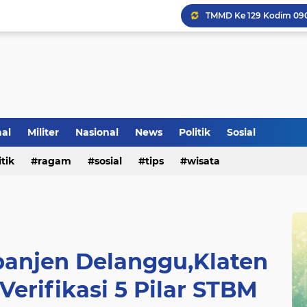
Klinik Pengobatan Vital
Tradisi Penyambutan Ka
nal
Militer
Nasional
News
Politik
Sosial
itik
ragam
sosial
tips
wisata
panjen Delanggu,Klaten
Verifikasi 5 Pilar STBM