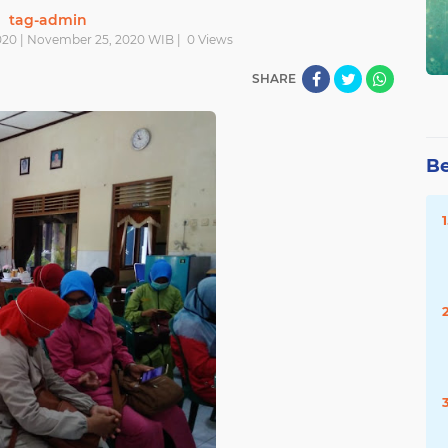
tag-admin
20 | November 25, 2020 WIB |
0
Views
SHARE
Be