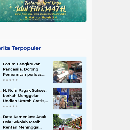
rita Terpopuler
Forum Cangkrukan
Pancasila, Dorong
Pemerintah perluas
intensif Perpajakan
bagi Pelaku Usaha
UMKM.
H. Rofii Pagak Sukses,
berkah Menggelar
Undian Umroh Gratis,
Wujud Kepedulian
Sosial berbagi.
Data Kemenkes: Anak
Usia Sekolah Masih
Rentan Meninggal