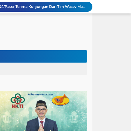
TMMD Ke 129 Kodim 0904/Paser Terima Kunjungan Dari Tim Wasev Mabesad
Hikmah Bafaqih Wakil Ketua Komisi E DPRD Provinsi Jatim, dukung perlindungan Anak di Ponpes melalui Penerapan (SOP) di Malang Raya.
itas Purwakarta H.Abdulazis Atasi Impoten
polres Baru di Polres Yahukimo
Respons Cepat Laporan Masyarakat, Satlantas Polres Pasuruan Kota Atasi Kemacetan di Exit Tol Sutojayan
Personel Satgas TMMD 129 Kodim 0904/Paser Ciptakan Lingkungan Bersih
Langgar Aturan Imigrasi, 25 WN Vietnam Dideportasi Melalui Bandara Soekarno-Hatta
Sosialisasi Bahaya Narkoba Pada TMMD 129 Kodim 0904/Paser Disambut Positif
Satgas TMMD Ke 129 Kodim 0904/Paser Pasang Lantai Baru Pada Rumah Bapak Harim
Guru TK se-Randuagung Ikuti Sosialisasi dan Bimbingan Perpustakaan dalam Program TMMD ke-129