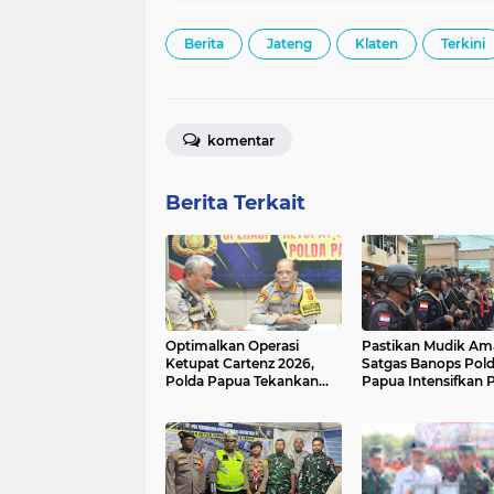
Berita
Jateng
Klaten
Terkini
komentar
Berita Terkait
Optimalkan Operasi
Pastikan Mudik Am
Ketupat Cartenz 2026,
Satgas Banops Pol
Polda Papua Tekankan
Papua Intensifkan P
Penggunaan Data Akurat
Humanis di Titik
dalam Pengamanan
Keramaian Jayapur