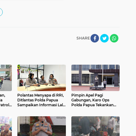
SHARE
an,
Polantas Menyapa di RRI,
Pimpin Apel Pagi
da
Ditlantas Polda Papua
Gabungan, Karo Ops
atroli
Sampaikan Informasi Lalu
Polda Papua Tekankan
Lintas dan Edukasi
Disiplin dan Tanggung
a
Keselamatan Berkendara
Jawab Personel