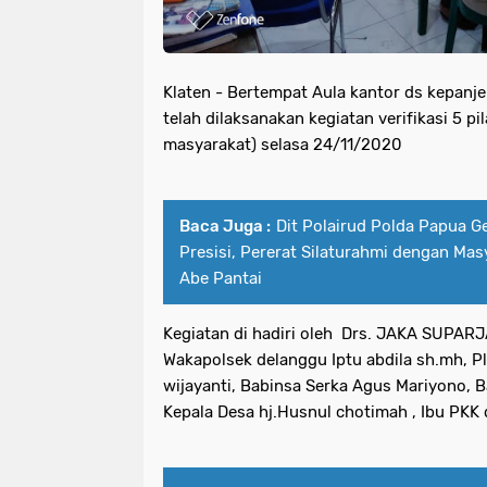
Klaten - Bertempat Aula kantor ds kepanje
telah dilaksanakan kegiatan verifikasi 5 pi
masyarakat) selasa 24/11/2020
Baca Juga :
Dit Polairud Polda Papua Ge
Presisi, Pererat Silaturahmi dengan Masy
Abe Pantai
Kegiatan di hadiri oleh Drs. JAKA SUPARJ
Wakapolsek delanggu Iptu abdila sh.mh, P
wijayanti, Babinsa Serka Agus Mariyono, B
Kepala Desa hj.Husnul chotimah , Ibu PKK