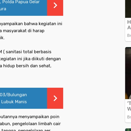
, Polda Papua Gelar
ura
yampaikan bahwa kegiatan ini
a masyarakat di harap
ik.
 ( sanitasi total berbasis
egiatan ini jika diikuti dengan
a hidup bersih dan sehat,
903/Bulungan
 Lubuk Manis
ambutannya menyampaikan poin
sabun, pengelolaan limbah cair
tangga, pengelolaan aer