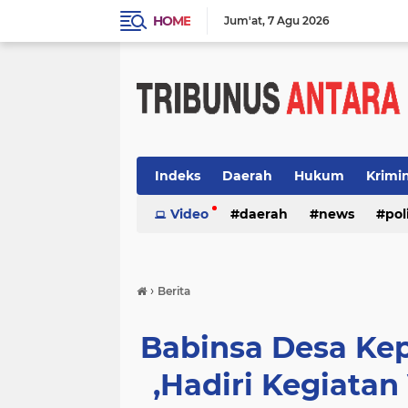
HOME
Jum'at
7 Agu 2026
Indeks
Daerah
Hukum
Krimi
Video
daerah
news
pol
›
Berita
Babinsa Desa Ke
,Hadiri Kegiatan 