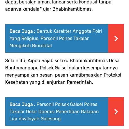
dapat berjalan aman, lancar serta kondusif tanpa
adanya kendala," ujar Bhabinkamtibmas.
Baca Juga :
Bentuk Karakter Anggota Polri
Yang Religius, Personil Polres Takalar
Mengikuti Binrohtal
Selain itu, Aipda Rajab selaku Bhabinkantibmas Desa
Bontomangape Polsek Galsel dalam kesempatannya
menyampaikan pesan-pesan kamtibmas dan Protokol
Kesehatan yang di anjurkan Pemerintah.
Baca Juga :
Personil Polsek Galsel Polres
Takalar Gelar Operasi Penertiban Balapan
Liar diwilayah Galesong