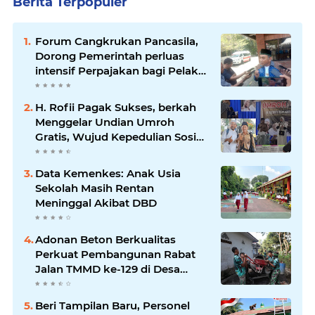
Berita Terpopuler
Forum Cangkrukan Pancasila,
Dorong Pemerintah perluas
intensif Perpajakan bagi Pelaku
Usaha UMKM.
H. Rofii Pagak Sukses, berkah
Menggelar Undian Umroh
Gratis, Wujud Kepedulian Sosial
berbagi.
Data Kemenkes: Anak Usia
Sekolah Masih Rentan
Meninggal Akibat DBD
Adonan Beton Berkualitas
Perkuat Pembangunan Rabat
Jalan TMMD ke-129 di Desa
Ledoktempuro
Beri Tampilan Baru, Personel