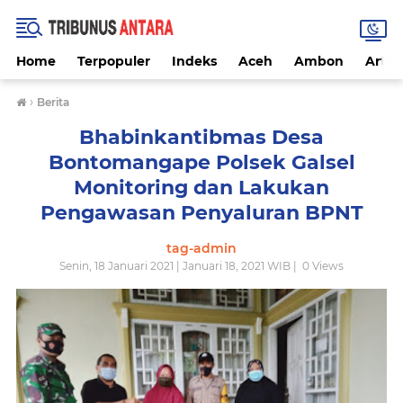
Home
Terpopuler
Indeks
Aceh
Ambon
Artike
›
Berita
Bhabinkantibmas Desa
Bontomangape Polsek Galsel
Monitoring dan Lakukan
Pengawasan Penyaluran BPNT
tag-admin
Senin, 18 Januari 2021 | Januari 18, 2021 WIB |
0
Views