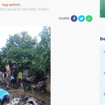
tag-admin
021 | Januari 21, 2021 WIB |
0
Views
SHARE
Be