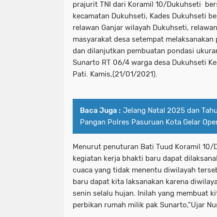
prajurit TNI dari Koramil 10/Dukuhseti be
kecamatan Dukuhseti, Kades Dukuhseti be
relawan Ganjar wilayah Dukuhseti, relaw
masyarakat desa setempat melaksanakan
dan dilanjutkan pembuatan pondasi ukuran
Sunarto RT 06/4 warga desa Dukuhseti K
Pati. Kamis,(21/01/2021).
Baca Juga :
Jelang Natal 2025 dan Tah
Pangan Polres Pasuruan Kota Gelar Oper
Menurut penuturan Bati Tuud Koramil 10/
kegiatan kerja bhakti baru dapat dilaksana
cuaca yang tidak menentu diwilayah terseb
baru dapat kita laksanakan karena diwilaya
senin selalu hujan. Inilah yang membuat k
perbikan rumah milik pak Sunarto,”Ujar N