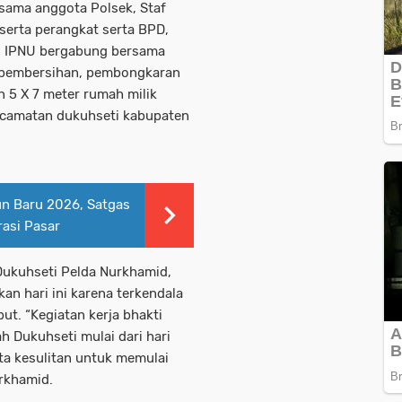
rsama anggota Polsek, Staf
serta perangkat serta BPD,
an IPNU bergabung bersama
 pembersihan, pembongkaran
 5 X 7 meter rumah milik
ecamatan dukuhseti kabupaten
un Baru 2026, Satgas
asi Pasar
Dukuhseti Pelda Nurkhamid,
kan hari ini karena terkendala
ut. “Kegiatan kerja bhakti
h Dukuhseti mulai dari hari
ita kesulitan untuk memulai
urkhamid.