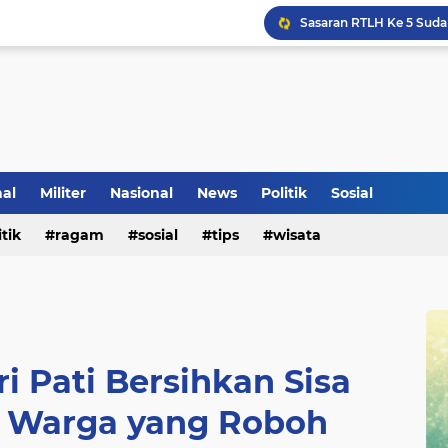
Voli Menjadi Pengisi W
nal
Militer
Nasional
News
Politik
Sosial
itik
ragam
sosial
tips
wisata
ri Pati Bersihkan Sisa
 Warga yang Roboh