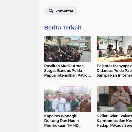
komentar
Berita Terkait
Pastikan Mudik Aman,
Polantas Menyapa d
Satgas Banops Polda
Ditlantas Polda Pa
Papua Intensifkan Patroli
Sampaikan Informas
Humanis di Titik
Lintas dan Edukasi
Keramaian Jayapura
Keselamatan Berke
Kapolres Wonogiri
3 Pilar Gelar Evaluas
Dukung Dan Hadiri
Kamtibmas dan Kes
Pembukaan TMMD
Hadapi Pilkada Ser
Sengkuyung Tahap II T.A.