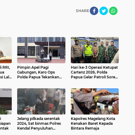
SHARE
i RRI,
Pimpin Apel Pagi
Hari ke-3 Operasi Ketupat
pua
Gabungan, Karo Ops
Cartenz 2026, Polda
i Lalu
Polda Papua Tekankan
Papua Gelar Patroli Sore
Disiplin dan Tanggung
di Sejumlah Titik di Kota
ndara
Jawab Personel
Jayapura
i
Jelang pilkada serentak
Kapolres Magelang Kota
iapan
2024, Sat binmas Polres
Kenakan Baret Kepada
entak
Kendal Penyuluhan
Bintara Remaja
Knalpot Tidak Sesuai