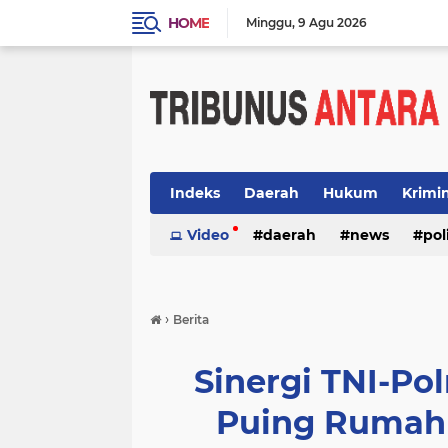
HOME
Minggu
9 Agu 2026
Indeks
Daerah
Hukum
Krimi
Video
daerah
news
pol
›
Berita
Sinergi TNI-Pol
Puing Rumah