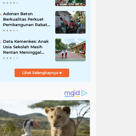
Umat.
Cat Atap Rumah
Marbot
Adonan Beton
Berkualitas Perkuat
Pembangunan Rabat
Jalan TMMD ke-129 di
Desa Ledoktempuro
Data Kemenkes: Anak
Usia Sekolah Masih
Rentan Meninggal
Akibat DBD
Lihat Selengkapnya