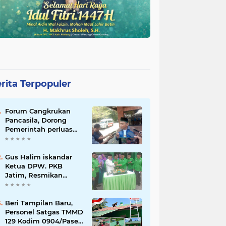
rita Terpopuler
Forum Cangkrukan
Pancasila, Dorong
Pemerintah perluas
intensif Perpajakan
bagi Pelaku Usaha
UMKM.
Gus Halim iskandar
Ketua DPW. PKB
Jatim, Resmikan
Kantor Graha Gus Dur
dan Masjid Al
Iskandariyah, dorong
Beri Tampilan Baru,
Jadi Pusat Pelayanan
Personel Satgas TMMD
Warga dan Dakwah
129 Kodim 0904/Paser