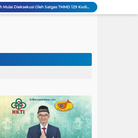
Sasaran RTLH Ke 5 Sudah Mulai Dieksekusi Oleh Satgas TMMD 129 Kodim 0904/Paser
aktu Luang Personel TMMD 129 Pada Sore Hari
Gotong Royong Warnai Pengecatan Mushola dalam TMMD ke-129 Kodim 1002/HST
Warga Lembenah Antusias Bantu Satgas TMMD, Pembuatan Box Gorong-gorong Dikerjakan Bersama
Tim Satgas Kemhan Evaluasi Pengelolaan BMN di Korem 083/Baladhika Jaya
Satgas TMMD Ke 129 Kodim 0904/Paser Pasang Lantai Baru Pada Rumah Bapak Harim
Guru TK se-Randuagung Ikuti Sosialisasi dan Bimbingan Perpustakaan dalam Program TMMD ke-129
TMMD Ke 129 Kodim 0904/Paser Terima Kunjungan Dari Tim Wasev Mabesad
Satgas TMMD 129 Kodim 0904/Paser Pastikan Jembatan Aman Bagi Warga
Gus Halim iskandar Ketua DPW. PKB Jatim, Resmikan Kantor Graha Gus Dur dan Masjid Al Iskandariyah, dorong Jadi Pusat Pelayanan Warga dan Dakwah Umat.