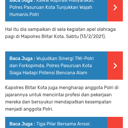
Baca Juga :
Kawal Aspirasi Masyarakat,
Polres Pasuruan Kota Tunjukkan Wajah
Humanis Polri
Hal itu dia sampaikan di sela kegiatan apel olahraga
pagi di Mapolres Blitar Kota, Sabtu (13/2/2021).
Baca Juga :
Wujudkan Sinergi TNI–Polri
dan Forkopimda, Polres Pasuruan Kota
Siaga Hadapi Potensi Bencana Alam
Kapolres Blitar Kota juga mengharap anggota Polri di
jajarannya untuk mencintai profesi dan pekerjaan
mereka dan bersyukur mendapatkan kesempatan
menjadi anggota Polri.
Baca Juga :
Tiga Pilar Bersama Ansor,