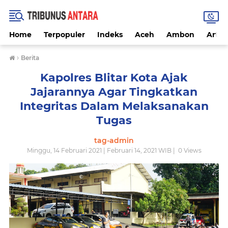
Home
Terpopuler
Indeks
Aceh
Ambon
Artike
›
Berita
Kapolres Blitar Kota Ajak
Jajarannya Agar Tingkatkan
Integritas Dalam Melaksanakan
Tugas
tag-admin
Minggu, 14 Februari 2021 | Februari 14, 2021 WIB |
0
Views