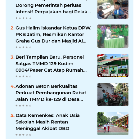
Dorong Pemerintah perluas
intensif Perpajakan bagi Pelaku
Usaha UMKM.
Gus Halim iskandar Ketua DPW.
PKB Jatim, Resmikan Kantor
Graha Gus Dur dan Masjid Al
Iskandariyah, dorong Jadi Pusat
Pelayanan Warga dan Dakwah
Beri Tampilan Baru, Personel
Umat.
Satgas TMMD 129 Kodim
0904/Paser Cat Atap Rumah
Marbot
Adonan Beton Berkualitas
Perkuat Pembangunan Rabat
Jalan TMMD ke-129 di Desa
Ledoktempuro
Data Kemenkes: Anak Usia
Sekolah Masih Rentan
Meninggal Akibat DBD