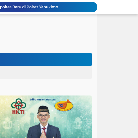
polres Baru di Polres Yahukimo
Respons Cepat Laporan Masyarakat, Satlantas Polres Pasuruan Kota Atasi Kemacetan di Exit Tol Sutojayan
Personel Satgas TMMD 129 Kodim 0904/Paser Ciptakan Lingkungan Bersih
Langgar Aturan Imigrasi, 25 WN Vietnam Dideportasi Melalui Bandara Soekarno-Hatta
Sosialisasi Bahaya Narkoba Pada TMMD 129 Kodim 0904/Paser Disambut Positif
Polda Papua Edukasi Pelajar SMK Negeri 1 Jayapura tentang Bijak Bermedia Sosial dan Pencegahan Kejahatan Digital
Polres Pasuruan Tegaskan Penanganan Kasus Laka Lantas 2017 Telah Tuntas dan Berkekuatan Hukum Tetap
Polda Papua Bekali Personel Polres Jajaran dengan Pemahaman AI untuk Mendukung Tugas Kepolisian
Hikmah Bafaqih Wakil Ketua Komisi E DPRD Provinsi Jatim, dukung perlindungan Anak di Ponpes melalui Penerapan (SOP) di Malang Raya.
itas Purwakarta H.Abdulazis Atasi Impoten