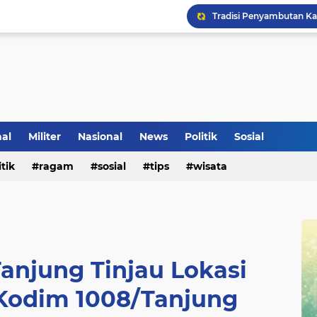
Tradisi Penyambutan Ka
nal
Militer
Nasional
News
Politik
Sosial
itik
ragam
sosial
tips
wisata
Klinik Pengobatan Vital
anjung Tinjau Lokasi
Kodim 1008/Tanjung