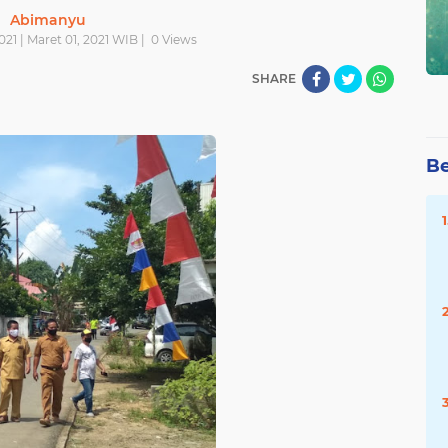
Abimanyu
021 | Maret 01, 2021 WIB |
0
Views
SHARE
Be