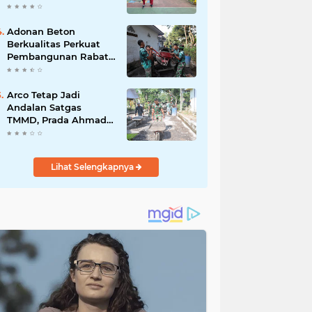
Akibat DBD
Adonan Beton
Berkualitas Perkuat
Pembangunan Rabat
Jalan TMMD ke-129 di
Desa Ledoktempuro
Arco Tetap Jadi
Andalan Satgas
TMMD, Prada Ahmad
Afandi Percepat
Distribusi Material
Pengecoran
Lihat Selengkapnya