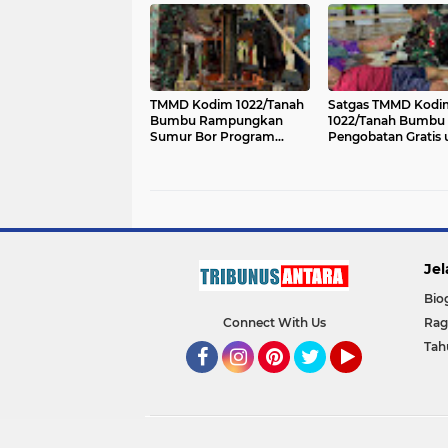
TMMD Kodim 1022/Tanah
Satgas TMMD Kodi
Bumbu Rampungkan
1022/Tanah Bumbu 
Sumur Bor Program
Pengobatan Gratis 
TMAB di Rejosari
Warga Rejosari
Jel
Bio
Connect With Us
Ra
Tah
Facebook
Instagram
Pinterest
Twitter
YouTube