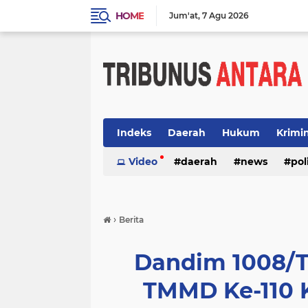
HOME
Jum'at
7 Agu 2026
Indeks
Daerah
Hukum
Krimi
Video
daerah
news
pol
›
Berita
Dandim 1008/T
TMMD Ke-110 