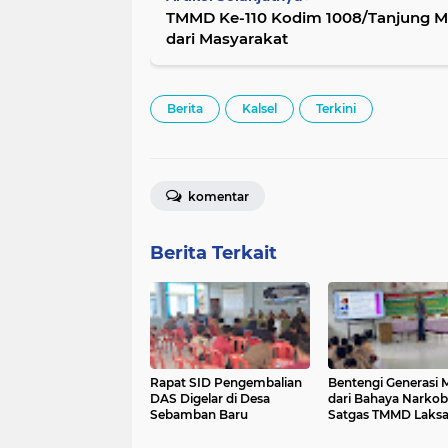
TMMD Ke-110 Kodim 1008/Tanjung M
dari Masyarakat
Berita
Kalsel
Terkini
komentar
Berita Terkait
Rapat SID Pengembalian
Bentengi Generasi 
DAS Digelar di Desa
dari Bahaya Narkob
Sebamban Baru
Satgas TMMD Laksanakan
Sosialisasi di SMP