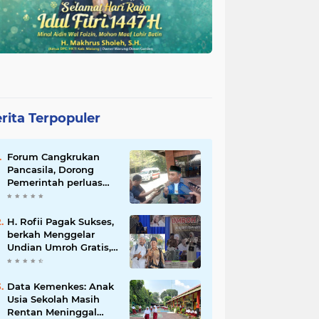
rita Terpopuler
Forum Cangkrukan
Pancasila, Dorong
Pemerintah perluas
intensif Perpajakan
bagi Pelaku Usaha
UMKM.
H. Rofii Pagak Sukses,
berkah Menggelar
Undian Umroh Gratis,
Wujud Kepedulian
Sosial berbagi.
Data Kemenkes: Anak
Usia Sekolah Masih
Rentan Meninggal