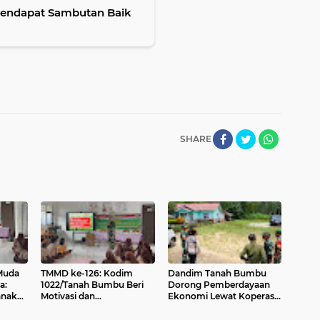
endapat Sambutan Baik
SHARE
Muda
TMMD ke-126: Kodim
Dandim Tanah Bumbu
a:
1022/Tanah Bumbu Beri
Dorong Pemberdayaan
Motivasi dan
Ekonomi Lewat Koperasi
Pengetahuan Rekrutmen
yang Langsung Perintah
TNI kepada Siswa SMP
Dari Presiden