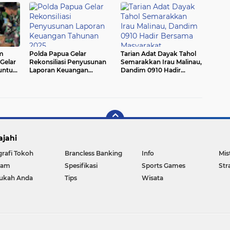
m
Polda Papua Gelar
Tarian Adat Dayak Tahol
Gelar
Rekonsiliasi Penyusunan
Semarakkan Irau Malinau,
untuk
Laporan Keuangan
Dandim 0910 Hadir
Tahunan 2025
Bersama Masyarakat
ajahi
grafi Tokoh
Brancless Banking
Info
Mis
gam
Spesifikasi
Sports Games
Str
ukah Anda
Tips
Wisata
Copyright ©
2026 tribunusantara.com