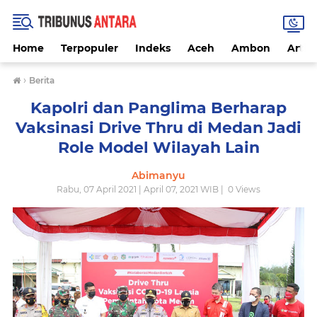
Home
Terpopuler
Indeks
Aceh
Ambon
Artike
›
Berita
Kapolri dan Panglima Berharap
Vaksinasi Drive Thru di Medan Jadi
Role Model Wilayah Lain
Abimanyu
Rabu, 07 April 2021 | April 07, 2021 WIB |
0
Views