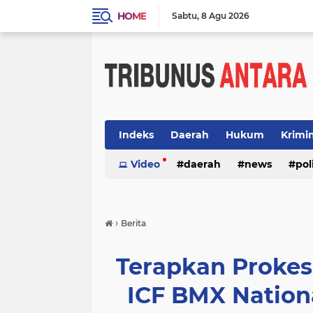
HOME
Sabtu
8 Agu 2026
Indeks
Daerah
Hukum
Krimi
Video
daerah
news
pol
›
Berita
Terapkan Prokes
ICF BMX Nation