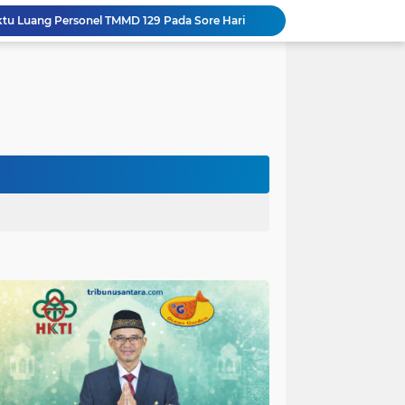
Gotong Royong Warnai Pengecatan Mushola dalam TMMD ke-129 Kodim 1002/HST
Warga Lembenah Antusias Bantu Satgas TMMD, Pembuatan Box Gorong-gorong Dikerjakan Bersama
Tim Satgas Kemhan Evaluasi Pengelolaan BMN di Korem 083/Baladhika Jaya
Satgas TMMD Ke 129 Kodim 0904/Paser Pasang Lantai Baru Pada Rumah Bapak Harim
Guru TK se-Randuagung Ikuti Sosialisasi dan Bimbingan Perpustakaan dalam Program TMMD ke-129
TMMD Ke 129 Kodim 0904/Paser Terima Kunjungan Dari Tim Wasev Mabesad
Hikmah Bafaqih Wakil Ketua Komisi E DPRD Provinsi Jatim, dukung perlindungan Anak di Ponpes melalui Penerapan (SOP) di Malang Raya.
Gus Halim iskandar Ketua DPW. PKB Jatim, Resmikan Kantor Graha Gus Dur dan Masjid Al Iskandariyah, dorong Jadi Pusat Pelayanan Warga dan Dakwah Umat.
Sasaran RTLH Ke 5 Sudah Mulai Dieksekusi Oleh Satgas TMMD 129 Kodim 0904/Paser
aktu Luang Personel TMMD 129 Pada Sore Hari