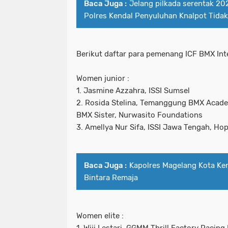
Baca Juga :
Jelang pilkada serentak 20
Polres Kendal Penyuluhan Knalpot Tidak 
Berikut daftar para pemenang ICF BMX Inter
Women junior :
1. Jasmine Azzahra, ISSI Sumsel
2. Rosida Stelina, Temanggung BMX Academ
BMX Sister, Nurwasito Foundations
3. Amellya Nur Sifa, ISSI Jawa Tengah, Ho
Baca Juga :
Kapolres Magelang Kota Ke
Bintara Remaja
Women elite :