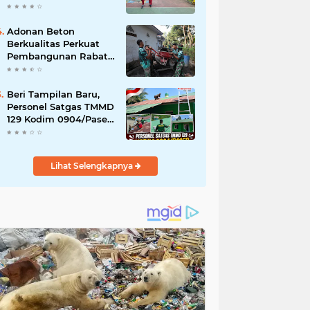
Akibat DBD
Adonan Beton
Berkualitas Perkuat
Pembangunan Rabat
Jalan TMMD ke-129 di
Desa Ledoktempuro
Beri Tampilan Baru,
Personel Satgas TMMD
129 Kodim 0904/Paser
Cat Atap Rumah
Marbot
Lihat Selengkapnya