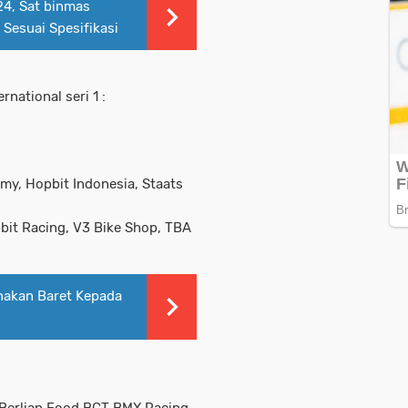
24, Sat binmas
Sesuai Spesifikasi
national seri 1 :
y, Hopbit Indonesia, Staats
pbit Racing, V3 Bike Shop, TBA
nakan Baret Kepada