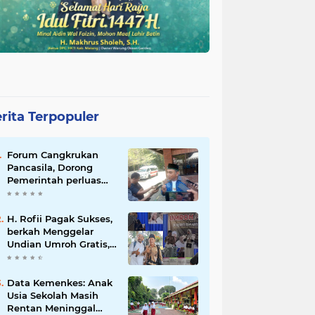
rita Terpopuler
Forum Cangkrukan
Pancasila, Dorong
Pemerintah perluas
intensif Perpajakan
bagi Pelaku Usaha
UMKM.
H. Rofii Pagak Sukses,
berkah Menggelar
Undian Umroh Gratis,
Wujud Kepedulian
Sosial berbagi.
Data Kemenkes: Anak
Usia Sekolah Masih
Rentan Meninggal