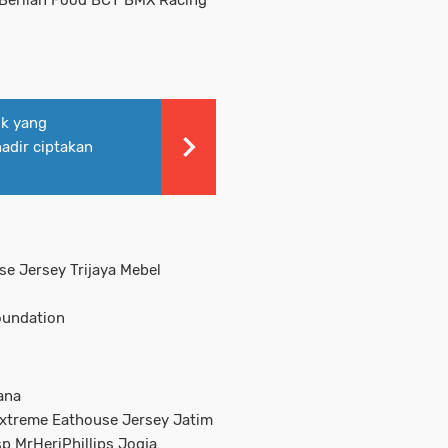
ng Berlian Food BCT BMX Racing
ok yang
adir ciptakan
se Jersey Trijaya Mebel
oundation
ana
Extreme Eathouse Jersey Jatim
p MrHeriPhillips Jogja.