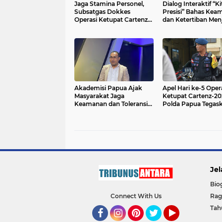
Jaga Stamina Personel,
Dialog Interaktif “K
Subsatgas Dokkes
Presisi” Bahas Kea
Operasi Ketupat Cartenz
dan Ketertiban Men
2026 Lakukan
Idul Fitri 1447 H di 
Pemeriksaan Kesehatan
dan Bagikan Vitamin
Akademisi Papua Ajak
Apel Hari ke-5 Oper
Masyarakat Jaga
Ketupat Cartenz-20
Keamanan dan Toleransi
Polda Papua Tegas
Jelang Nyepi dan Idul Fitri
Kesiapsiagaan Pers
Jel
Bio
Connect With Us
Ra
Tah