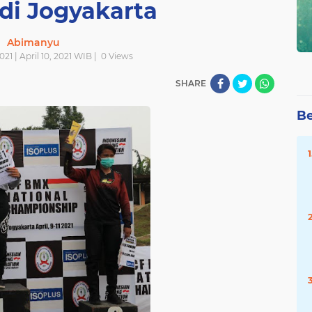
 di Jogyakarta
Abimanyu
021 | April 10, 2021 WIB |
0
Views
SHARE
Be