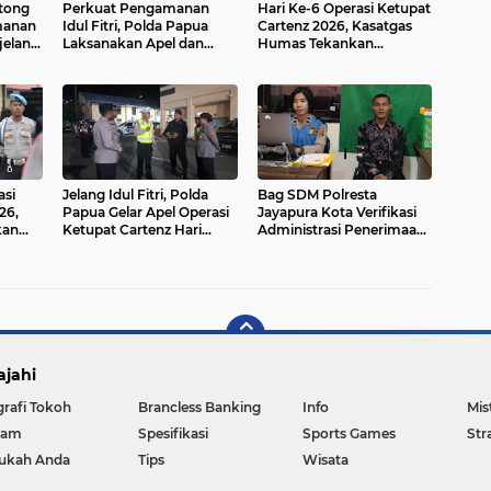
itong
Perkuat Pengamanan
Hari Ke-6 Operasi Ketupat
manan
Idul Fitri, Polda Papua
Cartenz 2026, Kasatgas
jelang
Laksanakan Apel dan
Humas Tekankan
Papua
Patroli Operasi Ketupat
Kedisiplinan dan
Cartenz-2026
Optimalisasi Aplikasi SOT
asi
Jelang Idul Fitri, Polda
Bag SDM Polresta
26,
Papua Gelar Apel Operasi
Jayapura Kota Verifikasi
kan
Ketupat Cartenz Hari
Administrasi Penerimaan
onel
Keempat dan Tekankan
Polri 2026, Ratusan
Pengamanan Humanis
Peserta Antusias
Mendaftar
ajahi
grafi Tokoh
Brancless Banking
Info
Mis
gam
Spesifikasi
Sports Games
Str
ukah Anda
Tips
Wisata