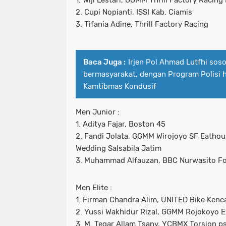
1. Wiji Lestari, GGMM Thrill Factory Raci
2. Cupi Nopianti, ISSI Kab. Ciamis
3. Tifania Adine, Thrill Factory Racing
Baca Juga :
Irjen Pol Ahmad Lutfhi sos
bermasyarakat, dengan Program Polisi h
Kamtibmas Kondusif
Men Junior :
1. Aditya Fajar, Boston 45
2. Fandi Jolata, GGMM Wirojoyo SF Eathou
Wedding Salsabila Jatim
3. Muhammad Alfauzan, BBC Nurwasito F
Men Elite :
1. Firman Chandra Alim, UNITED Bike Kenc
2. Yussi Wakhidur Rizal, GGMM Rojokoyo 
3. M. Tegar Allam Tsany, YCBMX Torsion ps