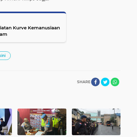
egiatan Kurve Kemanusiaan
lam
kini
SHARE