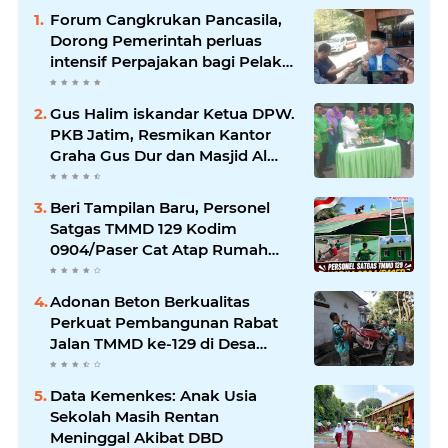
Forum Cangkrukan Pancasila,
Dorong Pemerintah perluas
intensif Perpajakan bagi Pelaku
Usaha UMKM.
Gus Halim iskandar Ketua DPW.
PKB Jatim, Resmikan Kantor
Graha Gus Dur dan Masjid Al
Iskandariyah, dorong Jadi Pusat
Pelayanan Warga dan Dakwah
Beri Tampilan Baru, Personel
Umat.
Satgas TMMD 129 Kodim
0904/Paser Cat Atap Rumah
Marbot
Adonan Beton Berkualitas
Perkuat Pembangunan Rabat
Jalan TMMD ke-129 di Desa
Ledoktempuro
Data Kemenkes: Anak Usia
Sekolah Masih Rentan
Meninggal Akibat DBD