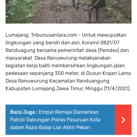
Lumajang, Tribunusantara.com - Untuk mewujudkan
lingkungan yang bersih dan asri, Koramil 0821/07
Randuagung bersama pemerintah desa (Pemdes) dan
masyarakat Desa Ranuwurung melaksanakan
kegiatan kerja bakti membersihkan lingkungan jalan
pedesaan sepanjang 300 meter, di Dusun Krajan Lama
Desa Ranuwurung Kecamatan Randuangung
Kabupaten Lumajang Jawa Timur, Minggu (11/4/2021).
Baca Juga :
Empat Remaja Diamankan
Patroli Gabungan Polres Pasuruan Kota
dalam Razia Balap Liar Akhir Pekan