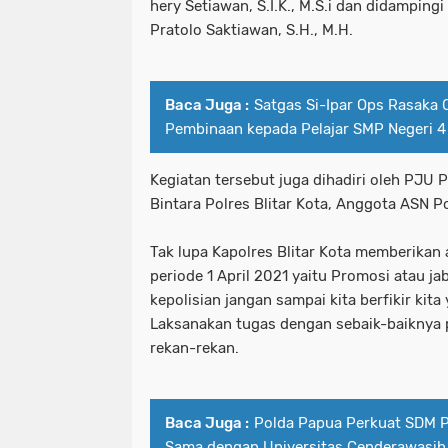
hery Setiawan, S.I.K., M.S.i dan didamping
Pratolo Saktiawan, S.H., M.H.
Baca Juga :
Satgas Si-Ipar Ops Rasaka 
Pembinaan kepada Pelajar SMP Negeri 
Kegiatan tersebut juga dihadiri oleh PJU P
Bintara Polres Blitar Kota, Anggota ASN Po
Tak lupa Kapolres Blitar Kota memberikan
periode 1 April 2021 yaitu Promosi atau ja
kepolisian jangan sampai kita berfikir kita
Laksanakan tugas dengan sebaik-baiknya p
rekan-rekan.
Baca Juga :
‎Polda Papua Perkuat SDM Po
Sama dengan Universitas Cenderawasi