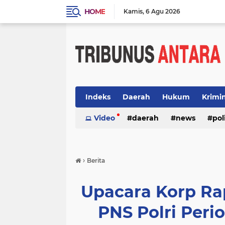
HOME
Kamis
6 Agu 2026
Indeks
Daerah
Hukum
Krimi
Video
daerah
news
pol
›
Berita
Upacara Korp Ra
PNS Polri Perio