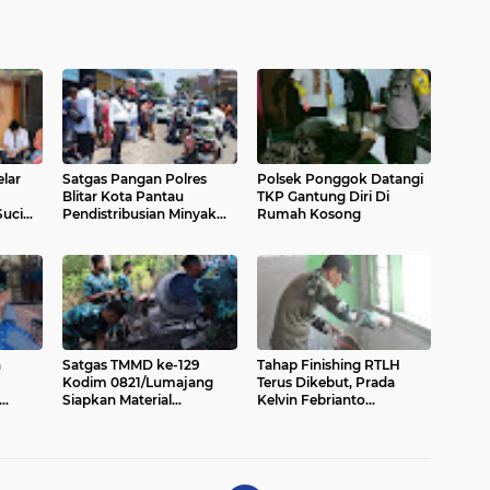
elar
Satgas Pangan Polres
Polsek Ponggok Datangi
Blitar Kota Pantau
TKP Gantung Diri Di
uci
Pendistribusian Minyak
Rumah Kosong
Goreng Curah Harga
Murah Di Toko Wilayah
Kota Blitar
n
Satgas TMMD ke-129
Tahap Finishing RTLH
Kodim 0821/Lumajang
Terus Dikebut, Prada
Siapkan Material
Kelvin Febrianto
 bagi
Pembangunan Tugu
Laksanakan Pelamiran di
M.
Prasasti
Rumah Ibu Tuha