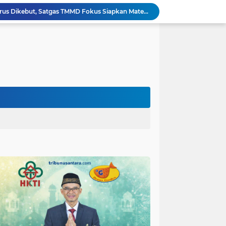
Tahap Finishing RTLH Terus Dikebut, Satgas TMMD Fokus Siapkan Material Keramik Berkualitas
Program RTLH TMMD Lumajang Masuki Tahap Finishing, Rumah Ibu Tuha Dicat Rapi
Ketua DPC. HKTI Kabupaten Malang H. Makhrus Sholeh, Dorong Insentif Pajak UMKM dan Penghapusan PPh Rumah Subsidi.
Adonan Beton Berkualitas Perkuat Pembangunan Rabat Jalan TMMD ke-129 di Desa Ledoktempuro
Forum Cangkrukan Pancasila, Dorong Pemerintah perluas intensif Perpajakan bagi Pelaku Usaha UMKM.
Perkuat Ketahanan Masyarakat, Kodim 0821 Gelar Sosialisasi Keluarga Tangguh Bencana
Satgas TMMD ke-129 Kodim 0821/Lumajang Siapkan Material Pembangunan Tugu Prasasti
mah Bapak Sirajudi Setelah Direnovasi
Sinergitas Polri dan KSOP Jadi Kunci Penguatan Pengawasan dan Pengamanan Pelabuhan Laut Jayapura
Satgas TMMD Kodim 0821 Pastikan Tugu Prasasti Dibangun Sesuai Perencanaan