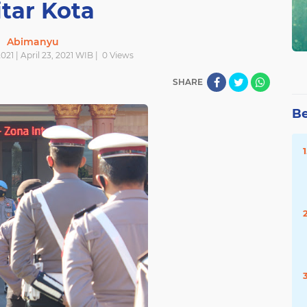
itar Kota
Abimanyu
021 | April 23, 2021 WIB |
0
Views
SHARE
Be