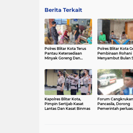
Berita Terkait
Polres Blitar Kota Terus
Polres Blitar Kota G
Pantau Ketersediaan
Pembinaan Rohani
Minyak Goreng Dan
Menyambut Bulan S
Bahan Pangan
Ramadhan 1443 H
Kapolres Blitar Kota,
Forum Cangkruka
Pimpin Sertijab Kasat
Pancasila, Dorong
Lantas Dan Kasat Binmas
Pemerintah perluas
intensif Perpajakan
Pelaku Usaha UMK