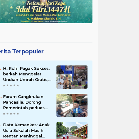
rita Terpopuler
H. Rofii Pagak Sukses,
berkah Menggelar
Undian Umroh Gratis,
Wujud Kepedulian
Sosial berbagi.
Forum Cangkrukan
Pancasila, Dorong
Pemerintah perluas
intensif Perpajakan
bagi Pelaku Usaha
UMKM.
Data Kemenkes: Anak
Usia Sekolah Masih
Rentan Meninggal