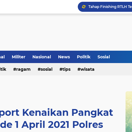
Inilah Tampilan Baru Ru
nal
Militer
Nasional
News
Politik
Sosial
itik
ragam
sosial
tips
wisata
port Kenaikan Pangkat
de 1 April 2021 Polres