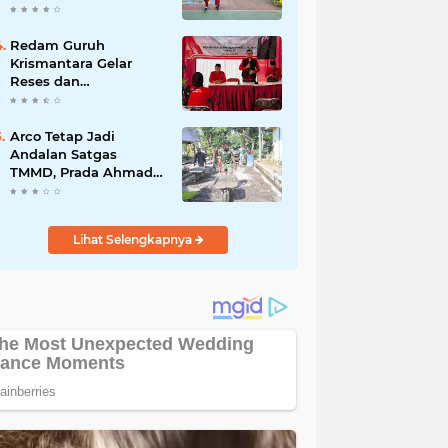
Akibat DBD
Redam Guruh
Krismantara Gelar
Reses dan
Silaturrahmi bersama
Kader Pdi - Perjuangan
Se -Kecamatan
Arco Tetap Jadi
Lawang.
Andalan Satgas
TMMD, Prada Ahmad
Afandi Percepat
Distribusi Material
Pengecoran
Lihat Selengkapnya