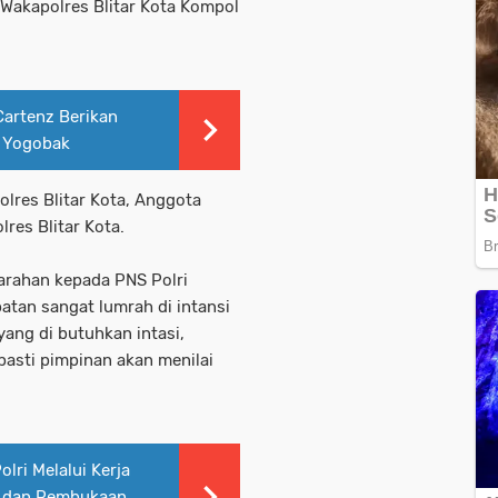
i Wakapolres Blitar Kota Kompol
Cartenz Berikan
4 Yogobak
olres Blitar Kota, Anggota
lres Blitar Kota.
 arahan kepada PNS Polri
batan sangat lumrah di intansi
 yang di butuhkan intasi,
asti pimpinan akan menilai
lri Melalui Kerja
h dan Pembukaan