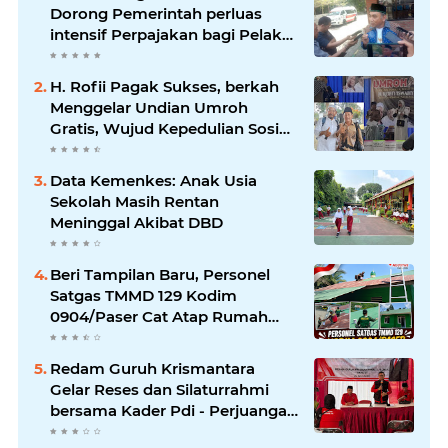
Dorong Pemerintah perluas
intensif Perpajakan bagi Pelaku
Usaha UMKM.
H. Rofii Pagak Sukses, berkah
Menggelar Undian Umroh
Gratis, Wujud Kepedulian Sosial
berbagi.
Data Kemenkes: Anak Usia
Sekolah Masih Rentan
Meninggal Akibat DBD
Beri Tampilan Baru, Personel
Satgas TMMD 129 Kodim
0904/Paser Cat Atap Rumah
Marbot
Redam Guruh Krismantara
Gelar Reses dan Silaturrahmi
bersama Kader Pdi - Perjuangan
Se -Kecamatan Lawang.