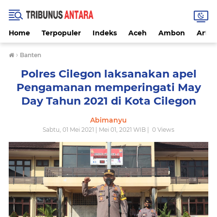
Home
Terpopuler
Indeks
Aceh
Ambon
Artike
›
Banten
Polres Cilegon laksanakan apel
Pengamanan memperingati May
Day Tahun 2021 di Kota Cilegon
Abimanyu
Sabtu, 01 Mei 2021 | Mei 01, 2021 WIB |
0
Views