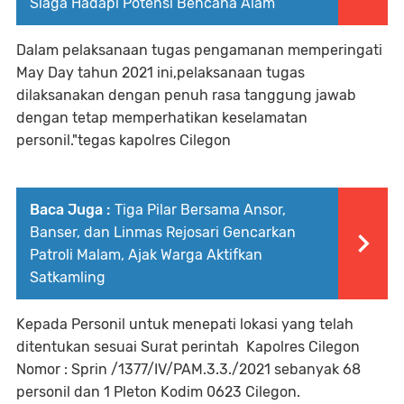
Siaga Hadapi Potensi Bencana Alam
Dalam pelaksanaan tugas pengamanan memperingati
May Day tahun 2021 ini,pelaksanaan tugas
dilaksanakan dengan penuh rasa tanggung jawab
dengan tetap memperhatikan keselamatan
personil."tegas kapolres Cilegon
Baca Juga :
Tiga Pilar Bersama Ansor,
Banser, dan Linmas Rejosari Gencarkan
Patroli Malam, Ajak Warga Aktifkan
Satkamling
Kepada Personil untuk menepati lokasi yang telah
ditentukan sesuai Surat perintah Kapolres Cilegon
Nomor : Sprin /1377/IV/PAM.3.3./2021 sebanyak 68
personil dan 1 Pleton Kodim 0623 Cilegon.