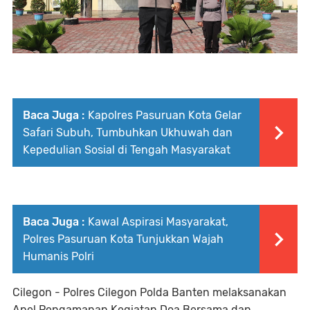
Baca Juga :
Kapolres Pasuruan Kota Gelar
Safari Subuh, Tumbuhkan Ukhuwah dan
Kepedulian Sosial di Tengah Masyarakat
Baca Juga :
Kawal Aspirasi Masyarakat,
Polres Pasuruan Kota Tunjukkan Wajah
Humanis Polri
Cilegon - Polres Cilegon Polda Banten melaksanakan
Apel Pengamanan Kegiatan Doa Bersama dan