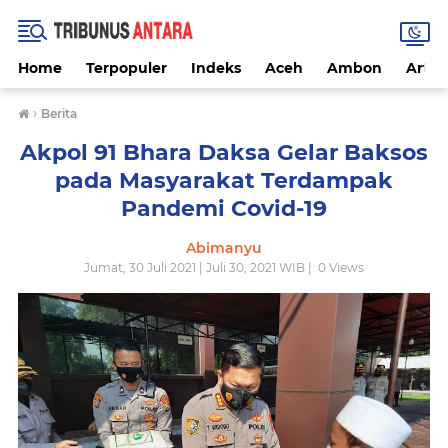
Home
Terpopuler
Indeks
Aceh
Ambon
Artike
›
Berita
Akpol 91 Bhara Daksa Gelar Baksos
pada Masyarakat Terdampak
Pandemi Covid-19
Abimanyu
Jumat, 30 Juli 2021 | Juli 30, 2021 WIB |
0
Views