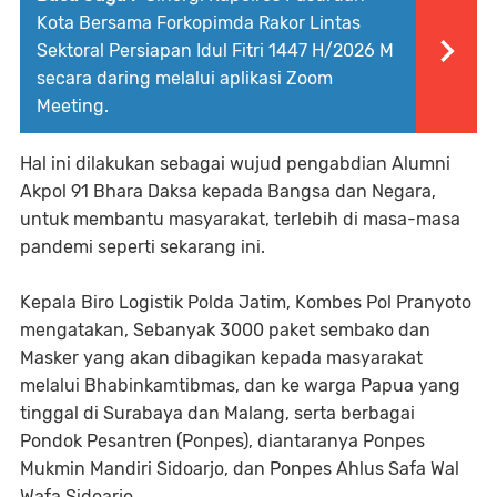
Kota Bersama Forkopimda Rakor Lintas
Sektoral Persiapan Idul Fitri 1447 H/2026 M
secara daring melalui aplikasi Zoom
Meeting.
Hal ini dilakukan sebagai wujud pengabdian Alumni
Akpol 91 Bhara Daksa kepada Bangsa dan Negara,
untuk membantu masyarakat, terlebih di masa-masa
pandemi seperti sekarang ini.
Kepala Biro Logistik Polda Jatim, Kombes Pol Pranyoto
mengatakan, Sebanyak 3000 paket sembako dan
Masker yang akan dibagikan kepada masyarakat
melalui Bhabinkamtibmas, dan ke warga Papua yang
tinggal di Surabaya dan Malang, serta berbagai
Pondok Pesantren (Ponpes), diantaranya Ponpes
Mukmin Mandiri Sidoarjo, dan Ponpes Ahlus Safa Wal
Wafa Sidoarjo.