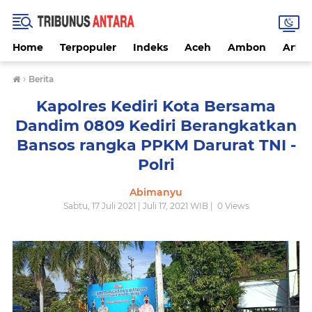
Home
Terpopuler
Indeks
Aceh
Ambon
Artike
›
Berita
Kapolres Kediri Kota Bersama
Dandim 0809 Kediri Berangkatkan
Bansos rangka PPKM Darurat TNI -
Polri
Abimanyu
Sabtu, 17 Juli 2021 | Juli 17, 2021 WIB |
0
Views