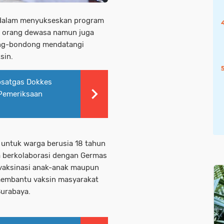
 dalam menyukseskan program
ya orang dewasa namun juga
ong-bondong mendatangi
sin.
bsatgas Dokkes
 Pemeriksaan
s untuk warga berusia 18 tahun
ya berkolaborasi dengan Germas
 vaksinasi anak-anak maupun
 membantu vaksin masyarakat
Surabaya.