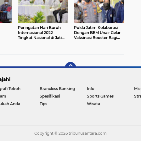
Peringatan Hari Buruh
Polda Jatim Kolaborasi
Internasional 2022
Dengan BEM Unair Gelar
Tingkat Nasional di Jatim,
Vaksinasi Booster Bagi
Doa Bersama Buruh di
Mahasiswa
Masjid Al Akbar Surabaya
ajahi
grafi Tokoh
Brancless Banking
Info
Mis
gam
Spesifikasi
Sports Games
Str
ukah Anda
Tips
Wisata
Copyright ©
2026 tribunusantara.com