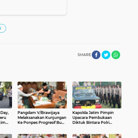
i
SHARE
 Day,
Pangdam V/Brawijaya
Kapolda Jatim Pimpin
eru
Melaksanakan Kunjungan
Upacara Pembukaan
tim
Ke Ponpes Progresif Bumi
Diktuk Bintara Polri
Sholawat
Gelombang ll