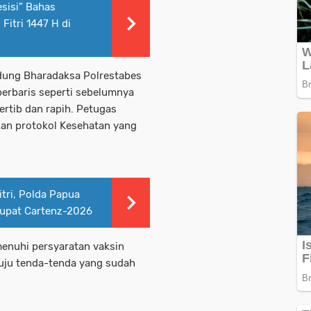
esisi” Bahas
Fitri 1447 H di
Gedung Bharadaksa Polrestabes
berbaris seperti sebelumnya
ertib dan rapih. Petugas
kan protokol Kesehatan yang
tri, Polda Papua
tupat Cartenz-2026
enuhi persyaratan vaksin
uju tenda-tenda yang sudah