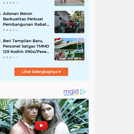
Akibat DBD
Adonan Beton
Berkualitas Perkuat
Pembangunan Rabat
Jalan TMMD ke-129 di
Desa Ledoktempuro
Beri Tampilan Baru,
Personel Satgas TMMD
129 Kodim 0904/Paser
Cat Atap Rumah
Marbot
Lihat Selengkapnya