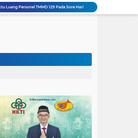
aktu Luang Personel TMMD 129 Pada Sore Hari
Gotong Royong Warnai Pengecatan Mushola dalam TMMD ke-129 Kodim 1002/HST
Warga Lembenah Antusias Bantu Satgas TMMD, Pembuatan Box Gorong-gorong Dikerjakan Bersama
Tim Satgas Kemhan Evaluasi Pengelolaan BMN di Korem 083/Baladhika Jaya
Satgas TMMD Ke 129 Kodim 0904/Paser Pasang Lantai Baru Pada Rumah Bapak Harim
Guru TK se-Randuagung Ikuti Sosialisasi dan Bimbingan Perpustakaan dalam Program TMMD ke-129
TMMD Ke 129 Kodim 0904/Paser Terima Kunjungan Dari Tim Wasev Mabesad
Hikmah Bafaqih Wakil Ketua Komisi E DPRD Provinsi Jatim, dukung perlindungan Anak di Ponpes melalui Penerapan (SOP) di Malang Raya.
Gus Halim iskandar Ketua DPW. PKB Jatim, Resmikan Kantor Graha Gus Dur dan Masjid Al Iskandariyah, dorong Jadi Pusat Pelayanan Warga dan Dakwah Umat.
Sasaran RTLH Ke 5 Sudah Mulai Dieksekusi Oleh Satgas TMMD 129 Kodim 0904/Paser