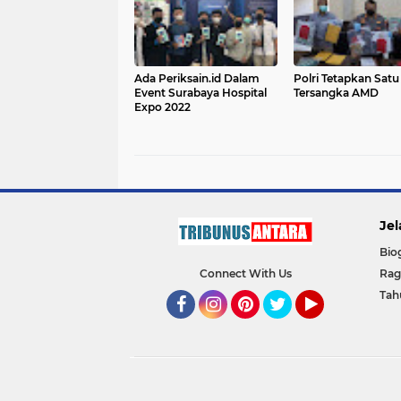
Ada Periksain.id Dalam
Polri Tetapkan Satu
Event Surabaya Hospital
Tersangka AMD
Expo 2022
Jel
Bio
Connect With Us
Ra
Tah
Facebook
Instagram
Pinterest
Twitter
YouTube