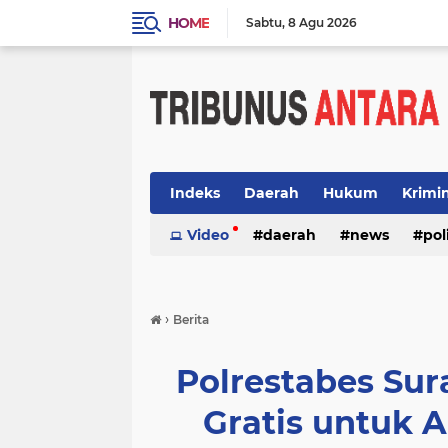
HOME
Sabtu
8 Agu 2026
Indeks
Daerah
Hukum
Krimi
Video
daerah
news
pol
›
Berita
Polrestabes Sura
Gratis untuk A