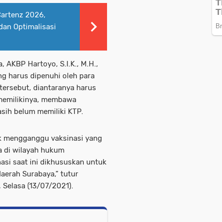
Cartenz 2026,
dan Optimalisasi
 AKBP Hartoyo, S.I.K., M.H.,
g harus dipenuhi oleh para
 tersebut, diantaranya harus
memilikinya, membawa
asih belum memiliki KTP.
dak mengganggu vaksinasi yang
 di wilayah hukum
asi saat ini dikhususkan untuk
daerah Surabaya,” tutur
Selasa (13/07/2021).