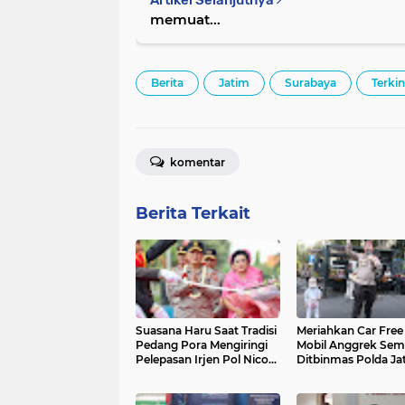
Artikel Selanjutnya
memuat...
Berita
Jatim
Surabaya
Terkin
komentar
Berita Terkait
Suasana Haru Saat Tradisi
Meriahkan Car Free
Pedang Pora Mengiringi
Mobil Anggrek Sem
Pelepasan Irjen Pol Nico
Ditbinmas Polda Ja
Afinta
Lakukan Sosialisasi
Layanan Kepolisian