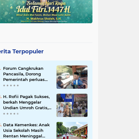
rita Terpopuler
Forum Cangkrukan
Pancasila, Dorong
Pemerintah perluas
intensif Perpajakan
bagi Pelaku Usaha
UMKM.
H. Rofii Pagak Sukses,
berkah Menggelar
Undian Umroh Gratis,
Wujud Kepedulian
Sosial berbagi.
Data Kemenkes: Anak
Usia Sekolah Masih
Rentan Meninggal