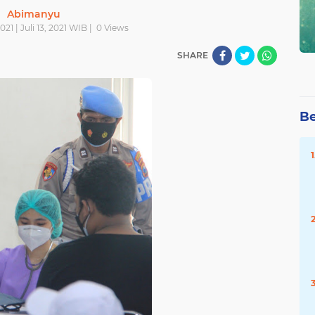
Abimanyu
2021 | Juli 13, 2021 WIB |
0
Views
SHARE
Be