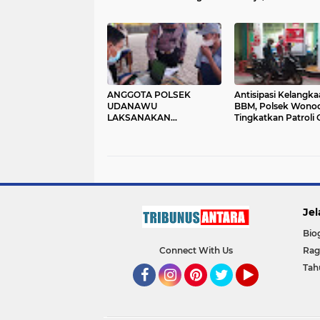
Kasus Narkoba, Miras Dan
Yang Aman Dan N
Petasan
ANGGOTA POLSEK
Antisipasi Kelangka
UDANAWU
BBM, Polsek Wono
LAKSANAKAN
Tingkatkan Patroli
MONITORING DAN
Vital Di SPBU Sela
PENGAWASAN
Bulan Ramadhan D
PROTOKOL KESEHATAN
Jelang Hari Raya Idul
PADA KEGIATAN
VAKSINASI COVID-19 DI
SMKN UDANAWU.
Jel
Bio
Connect With Us
Ra
Tah
Facebook
Instagram
Pinterest
Twitter
YouTube