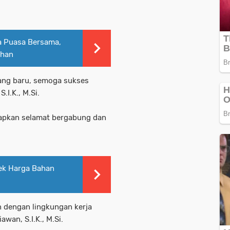
a Puasa Bersama,
dhan
ang baru, semoga sukses
.I.K., M.Si.
capkan selamat bergabung dan
Cek Harga Bahan
 dengan lingkungan kerja
wan, S.I.K., M.Si.