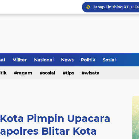
Inilah Tampilan Baru Ru
nal
Militer
Nasional
News
Politik
Sosial
itik
ragam
sosial
tips
wisata
r Kota Pimpin Upacara
apolres Blitar Kota