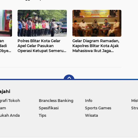
yaman
Kondusif
Antisipasi Gangguan
Keamanan
an
Polres Blitar Kota Gelar
Gelar Diagram Ramadan,
dadi
Apel Gelar Pasukan
Kapolres Blitar Kota Ajak
 Obyek
Operasi Ketupat Semeru
Mahasiswa Ikut Jaga
ma
2022
Kamtibmas Jelang
an
Lebaran
 Fitri
ajahi
grafi Tokoh
Brancless Banking
Info
Mis
gam
Spesifikasi
Sports Games
Str
ukah Anda
Tips
Wisata