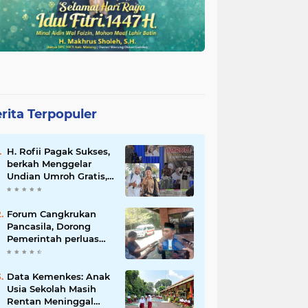
rita Terpopuler
H. Rofii Pagak Sukses,
berkah Menggelar
Undian Umroh Gratis,
Wujud Kepedulian
Sosial berbagi.
Forum Cangkrukan
Pancasila, Dorong
Pemerintah perluas
intensif Perpajakan
bagi Pelaku Usaha
UMKM.
Data Kemenkes: Anak
Usia Sekolah Masih
Rentan Meninggal