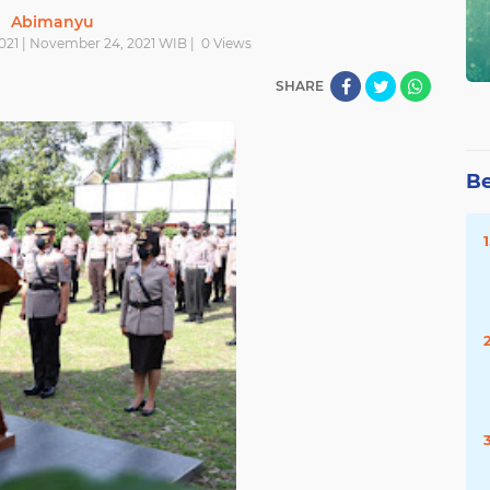
Abimanyu
21 | November 24, 2021 WIB |
0
Views
SHARE
Be