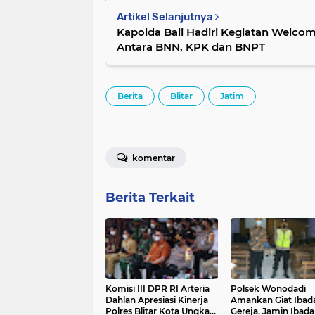
Artikel Selanjutnya
Kapolda Bali Hadiri Kegiatan Welco
Antara BNN, KPK dan BNPT
Berita
Blitar
Jatim
komentar
Berita Terkait
Komisi III DPR RI Arteria
Polsek Wonodadi
Dahlan Apresiasi Kinerja
Amankan Giat Ibad
Polres Blitar Kota Ungkap
Gereja, Jamin Ibad