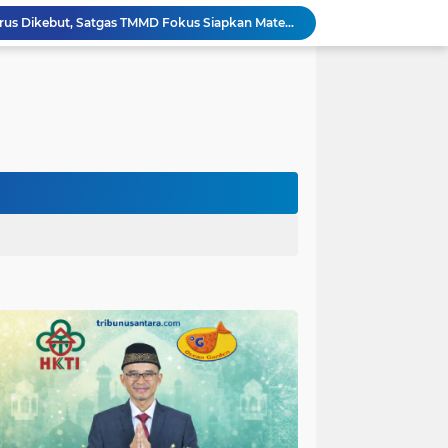
Tahap Finishing RTLH Terus Dikebut, Satgas TMMD Fokus Siapkan Material Keramik Berkualitas
Program RTLH TMMD Lumajang Masuki Tahap Finishing, Rumah Ibu Tuha Dicat Rapi
Ketua DPC. HKTI Kabupaten Malang H. Makhrus Sholeh, Dorong Insentif Pajak UMKM dan Penghapusan PPh Rumah Subsidi.
Adonan Beton Berkualitas Perkuat Pembangunan Rabat Jalan TMMD ke-129 di Desa Ledoktempuro
Forum Cangkrukan Pancasila, Dorong Pemerintah perluas intensif Perpajakan bagi Pelaku Usaha UMKM.
Perkuat Ketahanan Masyarakat, Kodim 0821 Gelar Sosialisasi Keluarga Tangguh Bencana
Satgas TMMD ke-129 Kodim 0821/Lumajang Siapkan Material Pembangunan Tugu Prasasti
mah Bapak Sirajudi Setelah Direnovasi
Sinergitas Polri dan KSOP Jadi Kunci Penguatan Pengawasan dan Pengamanan Pelabuhan Laut Jayapura
Satgas TMMD Kodim 0821 Pastikan Tugu Prasasti Dibangun Sesuai Perencanaan