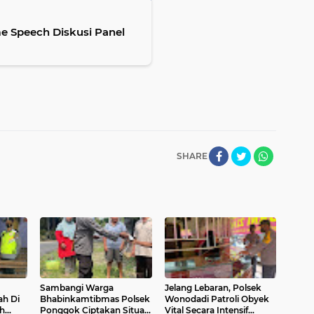
me Speech Diskusi Panel
SHARE
Sambangi Warga
Jelang Lebaran, Polsek
ah Di
Bhabinkamtibmas Polsek
Wonodadi Patroli Obyek
ah
Ponggok Ciptakan Situasi
Vital Secara Intensif