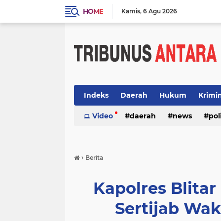
HOME
Kamis
6 Agu 2026
Indeks
Daerah
Hukum
Krimi
Video
daerah
news
pol
›
Berita
Kapolres Blita
Sertijab Wak