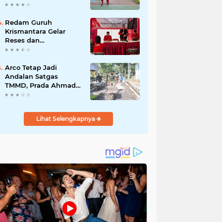
Akibat DBD
Redam Guruh
Krismantara Gelar
Reses dan
Silaturrahmi bersama
Kader Pdi - Perjuangan
Se -Kecamatan
Arco Tetap Jadi
Lawang.
Andalan Satgas
TMMD, Prada Ahmad
Afandi Percepat
Distribusi Material
Pengecoran
Lihat Selengkapnya