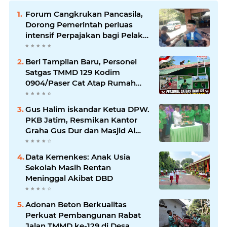
Forum Cangkrukan Pancasila,
Dorong Pemerintah perluas
intensif Perpajakan bagi Pelaku
Usaha UMKM.
Beri Tampilan Baru, Personel
Satgas TMMD 129 Kodim
0904/Paser Cat Atap Rumah
Marbot
Gus Halim iskandar Ketua DPW.
PKB Jatim, Resmikan Kantor
Graha Gus Dur dan Masjid Al
Iskandariyah, dorong Jadi Pusat
Pelayanan Warga dan Dakwah
Data Kemenkes: Anak Usia
Umat.
Sekolah Masih Rentan
Meninggal Akibat DBD
Adonan Beton Berkualitas
Perkuat Pembangunan Rabat
Jalan TMMD ke-129 di Desa