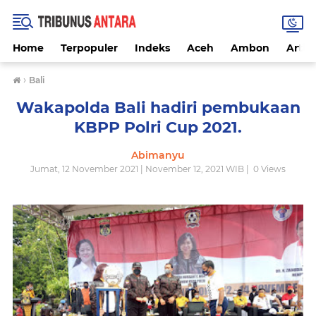
Home
Terpopuler
Indeks
Aceh
Ambon
Artike
›
Bali
Wakapolda Bali hadiri pembukaan
KBPP Polri Cup 2021.
Abimanyu
Jumat, 12 November 2021 | November 12, 2021 WIB |
0
Views