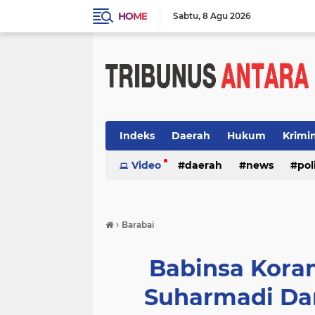
HOME
Sabtu
8 Agu 2026
Indeks
Daerah
Hukum
Krimi
Video
daerah
news
pol
›
Barabai
Babinsa Kora
Suharmadi Da