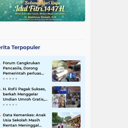
rita Terpopuler
Forum Cangkrukan
Pancasila, Dorong
Pemerintah perluas
intensif Perpajakan
bagi Pelaku Usaha
UMKM.
H. Rofii Pagak Sukses,
berkah Menggelar
Undian Umroh Gratis,
Wujud Kepedulian
Sosial berbagi.
Data Kemenkes: Anak
Usia Sekolah Masih
Rentan Meninggal