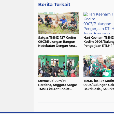
Berita Terkait
Satgas TMMD 127 Kodim
Hari Keenam TMM
0903/Bulungan Bangun
Kodim 0903/Bulun
Kedekatan Dengan Anak-
Pengerjaan RTLH 1 
anak di Lubuk Manis
Bergerak
Memasuki Jum’at
TMMD ke-127 Kodi
Perdana, Anggota Satgas
0903/Bulungan Gel
TMMD ke-127 Sholat
Bakti Sosial, Salurk
Jum’at Bersama Warga
Sembako untuk Wa
Desa Salimbatu