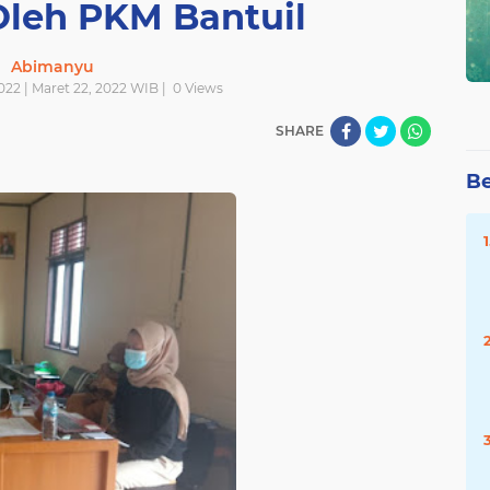
Oleh PKM Bantuil
Abimanyu
022 | Maret 22, 2022 WIB |
0
Views
SHARE
Be