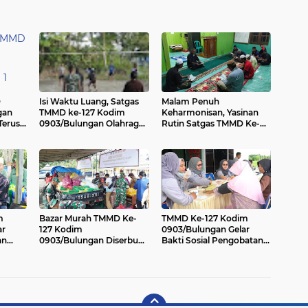
D
Isi Waktu Luang, Satgas
Malam Penuh
gan
TMMD ke-127 Kodim
Keharmonisan, Yasinan
Terus
0903/Bulungan Olahraga
Rutin Satgas TMMD Ke-
Voli Bersama Warga
127 Kodim
0903/Bulungan
m
Bazar Murah TMMD Ke-
TMMD Ke-127 Kodim
ar
127 Kodim
0903/Bulungan Gelar
an
0903/Bulungan Diserbu
Bakti Sosial Pengobatan
rga
Warga Desa Salimbatu
Gratis untuk Warga
Salimbatu