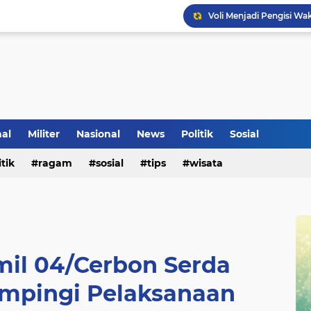
Voli Menjadi Pengisi W
nal
Militer
Nasional
News
Politik
Sosial
itik
ragam
sosial
tips
wisata
mil 04/Cerbon Serda
mpingi Pelaksanaan