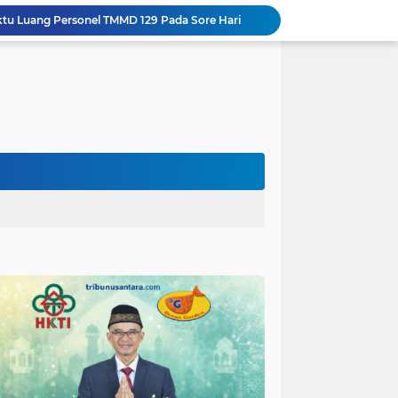
aktu Luang Personel TMMD 129 Pada Sore Hari
Gotong Royong Warnai Pengecatan Mushola dalam TMMD ke-129 Kodim 1002/HST
Warga Lembenah Antusias Bantu Satgas TMMD, Pembuatan Box Gorong-gorong Dikerjakan Bersama
Tim Satgas Kemhan Evaluasi Pengelolaan BMN di Korem 083/Baladhika Jaya
Satgas TMMD Ke 129 Kodim 0904/Paser Pasang Lantai Baru Pada Rumah Bapak Harim
Guru TK se-Randuagung Ikuti Sosialisasi dan Bimbingan Perpustakaan dalam Program TMMD ke-129
TMMD Ke 129 Kodim 0904/Paser Terima Kunjungan Dari Tim Wasev Mabesad
Hikmah Bafaqih Wakil Ketua Komisi E DPRD Provinsi Jatim, dukung perlindungan Anak di Ponpes melalui Penerapan (SOP) di Malang Raya.
Gus Halim iskandar Ketua DPW. PKB Jatim, Resmikan Kantor Graha Gus Dur dan Masjid Al Iskandariyah, dorong Jadi Pusat Pelayanan Warga dan Dakwah Umat.
Sasaran RTLH Ke 5 Sudah Mulai Dieksekusi Oleh Satgas TMMD 129 Kodim 0904/Paser