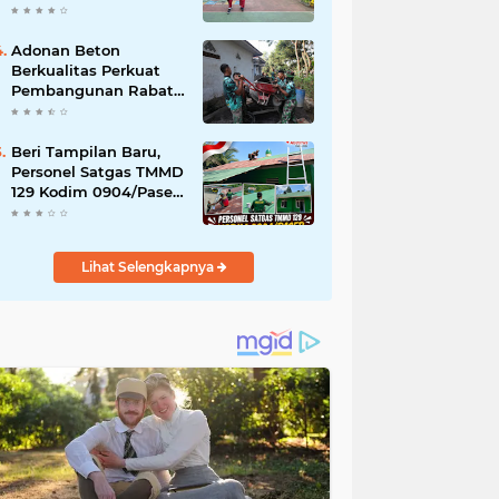
Akibat DBD
Adonan Beton
Berkualitas Perkuat
Pembangunan Rabat
Jalan TMMD ke-129 di
Desa Ledoktempuro
Beri Tampilan Baru,
Personel Satgas TMMD
129 Kodim 0904/Paser
Cat Atap Rumah
Marbot
Lihat Selengkapnya