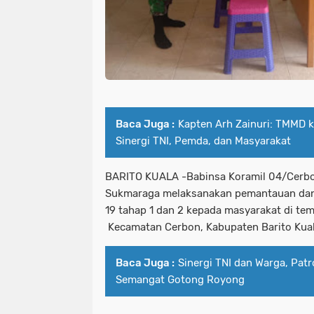
Baca Juga :
Kapten Arh Zainuri: TMMD 
Sinergi TNI, Pemda, dan Masyarakat
BARITO KUALA -Babinsa Koramil 04/Cerb
Sukmaraga melaksanakan pemantauan dan
19 tahap 1 dan 2 kepada masyarakat di t
Kecamatan Cerbon, Kabupaten Barito Kua
Baca Juga :
Sinergi TNI dan Warga, Pat
Semangat Gotong Royong