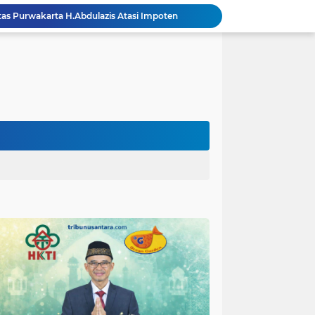
itas Purwakarta H.Abdulazis Atasi Impoten
polres Baru di Polres Yahukimo
Respons Cepat Laporan Masyarakat, Satlantas Polres Pasuruan Kota Atasi Kemacetan di Exit Tol Sutojayan
Personel Satgas TMMD 129 Kodim 0904/Paser Ciptakan Lingkungan Bersih
Langgar Aturan Imigrasi, 25 WN Vietnam Dideportasi Melalui Bandara Soekarno-Hatta
Sosialisasi Bahaya Narkoba Pada TMMD 129 Kodim 0904/Paser Disambut Positif
Polda Papua Edukasi Pelajar SMK Negeri 1 Jayapura tentang Bijak Bermedia Sosial dan Pencegahan Kejahatan Digital
Polres Pasuruan Tegaskan Penanganan Kasus Laka Lantas 2017 Telah Tuntas dan Berkekuatan Hukum Tetap
TMMD Ke 129 Kodim 0904/Paser Terima Kunjungan Dari Tim Wasev Mabesad
Hikmah Bafaqih Wakil Ketua Komisi E DPRD Provinsi Jatim, dukung perlindungan Anak di Ponpes melalui Penerapan (SOP) di Malang Raya.