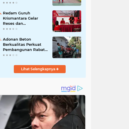
Akibat DBD
Redam Guruh
Krismantara Gelar
Reses dan
Silaturrahmi bersama
Kader Pdi - Perjuangan
Se -Kecamatan
Adonan Beton
Lawang.
Berkualitas Perkuat
Pembangunan Rabat
Jalan TMMD ke-129 di
Desa Ledoktempuro
Lihat Selengkapnya