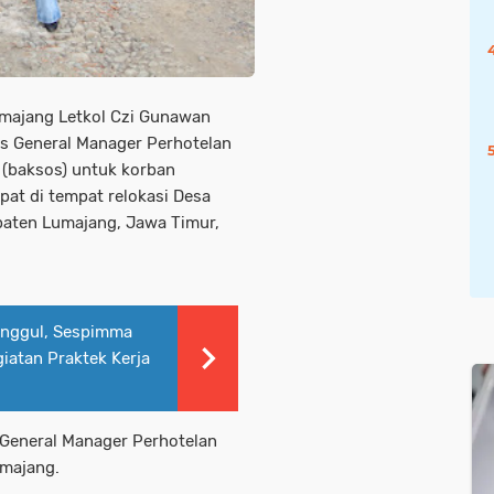
majang Letkol Czi Gunawan
us General Manager Perhotelan
l (baksos) untuk korban
at di tempat relokasi Desa
aten Lumajang, Jawa Timur,
Unggul, Sespimma
giatan Praktek Kerja
General Manager Perhotelan
umajang.