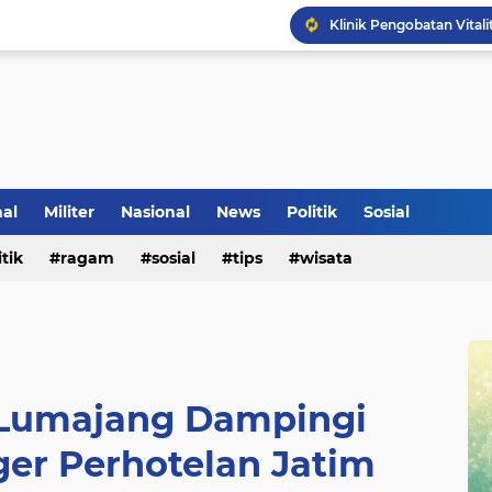
Klinik Pengobatan Vital
Tradisi Penyambutan Ka
nal
Militer
Nasional
News
Politik
Sosial
itik
ragam
sosial
tips
wisata
Lumajang Dampingi
er Perhotelan Jatim