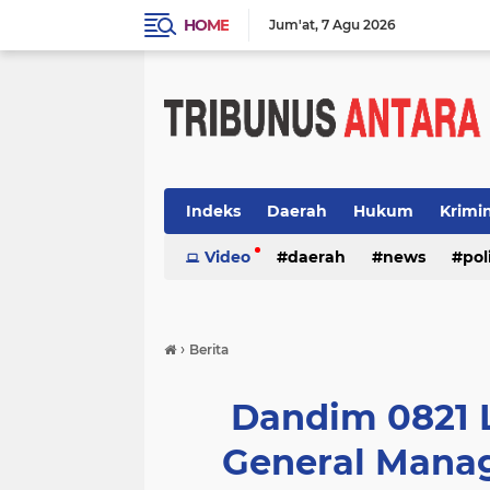
HOME
Jum'at
7 Agu 2026
Indeks
Daerah
Hukum
Krimi
Video
daerah
news
pol
›
Berita
Dandim 0821 
General Manag