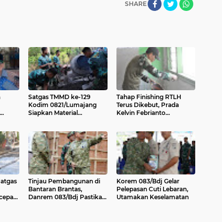
SHARE
n
Satgas TMMD ke-129
Tahap Finishing RTLH
Kodim 0821/Lumajang
Terus Dikebut, Prada
Siapkan Material
Kelvin Febrianto
 bagi
Pembangunan Tugu
Laksanakan Pelamiran di
M.
Prasasti
Rumah Ibu Tuha
Satgas
Tinjau Pembangunan di
Korem 083/Bdj Gelar
Bantaran Brantas,
Pelepasan Cuti Lebaran,
cepat
Danrem 083/Bdj Pastikan
Utamakan Keselamatan
n
Akses Aman bagi Warga