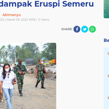
dampak Eruspi Semeru
Abimanyu
22 | Maret 09, 2022 WIB |
0
Views
SHARE
Be