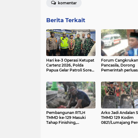
komentar
Berita Terkait
Hari ke-3 Operasi Ketupat
Forum Cangkruka
Cartenz 2026, Polda
Pancasila, Dorong
Papua Gelar Patroli Sore
Pemerintah perluas
di Sejumlah Titik di Kota
intensif Perpajakan
Jayapura
Pelaku Usaha UMK
Pembangunan RTLH
Arko Jadi Andalan 
TMMD ke-129 Masuki
TMMD 129 Kodim
Tahap Finishing,
0821/Lumajang Per
Pemasangan Keramik
Pembangunan Jala
Terus Dipercepat
Rabat Beton