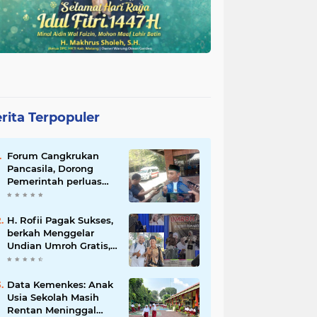
rita Terpopuler
Forum Cangkrukan
Pancasila, Dorong
Pemerintah perluas
intensif Perpajakan
bagi Pelaku Usaha
UMKM.
H. Rofii Pagak Sukses,
berkah Menggelar
Undian Umroh Gratis,
Wujud Kepedulian
Sosial berbagi.
Data Kemenkes: Anak
Usia Sekolah Masih
Rentan Meninggal