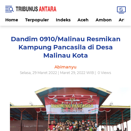
Home
Terpopuler
Indeks
Aceh
Ambon
Artike
Dandim 0910/Malinau Resmikan
Kampung Pancasila di Desa
Malinau Kota
Abimanyu
Selasa, 29 Maret 2022 | Maret 29, 2022 WIB |
0
Views