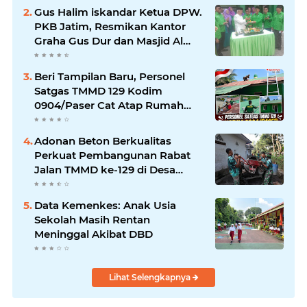
Gus Halim iskandar Ketua DPW.
PKB Jatim, Resmikan Kantor
Graha Gus Dur dan Masjid Al
Iskandariyah, dorong Jadi Pusat
Pelayanan Warga dan Dakwah
Beri Tampilan Baru, Personel
Umat.
Satgas TMMD 129 Kodim
0904/Paser Cat Atap Rumah
Marbot
Adonan Beton Berkualitas
Perkuat Pembangunan Rabat
Jalan TMMD ke-129 di Desa
Ledoktempuro
Data Kemenkes: Anak Usia
Sekolah Masih Rentan
Meninggal Akibat DBD
Lihat Selengkapnya