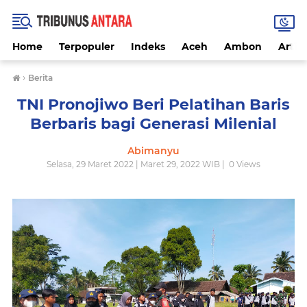
Home
Terpopuler
Indeks
Aceh
Ambon
Artike
›
Berita
TNI Pronojiwo Beri Pelatihan Baris
Berbaris bagi Generasi Milenial
Abimanyu
Selasa, 29 Maret 2022 | Maret 29, 2022 WIB |
0
Views