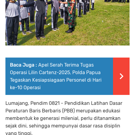
Baca Juga :
Apel Serah Terima Tugas
Operasi Lilin Cartenz-2025, Polda Papua
Tegaskan Kesiapsiagaan Personel di Hari
ke-10 Operasi
Lumajang, Pendim 0821 - Pendidikan Latihan Dasar
Peraturan Baris Berbaris (PBB) merupakan edukasi
membentuk ke generasi milenial, perlu ditanamkan
sejak dini, sehingga mempunyai dasar rasa disiplin
yang tinggi.