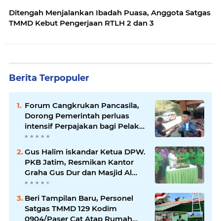
Ditengah Menjalankan Ibadah Puasa, Anggota Satgas
TMMD Kebut Pengerjaan RTLH 2 dan 3
Berita Terpopuler
Forum Cangkrukan Pancasila,
Dorong Pemerintah perluas
intensif Perpajakan bagi Pelaku
Usaha UMKM.
Gus Halim iskandar Ketua DPW.
PKB Jatim, Resmikan Kantor
Graha Gus Dur dan Masjid Al
Iskandariyah, dorong Jadi Pusat
Pelayanan Warga dan Dakwah
Beri Tampilan Baru, Personel
Umat.
Satgas TMMD 129 Kodim
0904/Paser Cat Atap Rumah