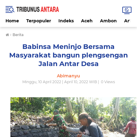
Home
Terpopuler
Indeks
Aceh
Ambon
Artike
›
Berita
Babinsa Meninjo Bersama
Masyarakat bangun plengsengan
Jalan Antar Desa
Abimanyu
Minggu, 10 April 2022 | April 10, 2022 WIB |
0
Views