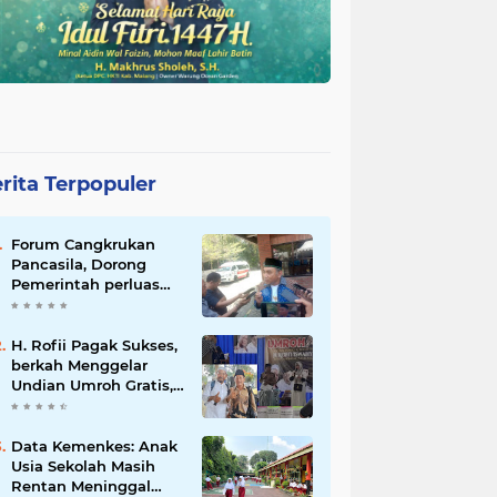
rita Terpopuler
Forum Cangkrukan
Pancasila, Dorong
Pemerintah perluas
intensif Perpajakan
bagi Pelaku Usaha
UMKM.
H. Rofii Pagak Sukses,
berkah Menggelar
Undian Umroh Gratis,
Wujud Kepedulian
Sosial berbagi.
Data Kemenkes: Anak
Usia Sekolah Masih
Rentan Meninggal