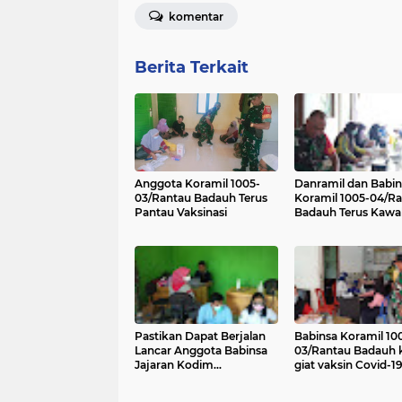
komentar
Berita Terkait
Anggota Koramil 1005-
Danramil dan Babin
03/Rantau Badauh Terus
Koramil 1005-04/R
Pantau Vaksinasi
Badauh Terus Kawa
Serbuan Vaksin
Pastikan Dapat Berjalan
Babinsa Koramil 10
Lancar Anggota Babinsa
03/Rantau Badauh 
Jajaran Kodim
giat vaksin Covid-1
1005/Barito Kuala Kawal
bertempat di Kanto
Kegiatan Vaksin di
Gampa Asahi