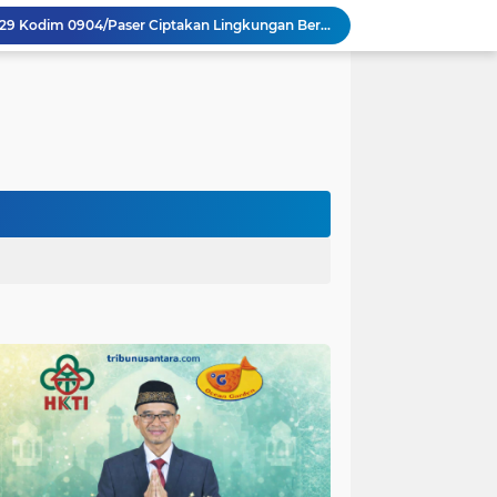
Personel Satgas TMMD 129 Kodim 0904/Paser Ciptakan Lingkungan Bersih
Langgar Aturan Imigrasi, 25 WN Vietnam Dideportasi Melalui Bandara Soekarno-Hatta
Sosialisasi Bahaya Narkoba Pada TMMD 129 Kodim 0904/Paser Disambut Positif
Polda Papua Edukasi Pelajar SMK Negeri 1 Jayapura tentang Bijak Bermedia Sosial dan Pencegahan Kejahatan Digital
Polres Pasuruan Tegaskan Penanganan Kasus Laka Lantas 2017 Telah Tuntas dan Berkekuatan Hukum Tetap
Polda Papua Bekali Personel Polres Jajaran dengan Pemahaman AI untuk Mendukung Tugas Kepolisian
Sinergitas Polri dan KSOP Jadi Kunci Penguatan Pengawasan dan Pengamanan Pelabuhan Laut Jayapura
Satgas TMMD Kodim 0821 Pastikan Tugu Prasasti Dibangun Sesuai Perencanaan
polres Baru di Polres Yahukimo
Respons Cepat Laporan Masyarakat, Satlantas Polres Pasuruan Kota Atasi Kemacetan di Exit Tol Sutojayan