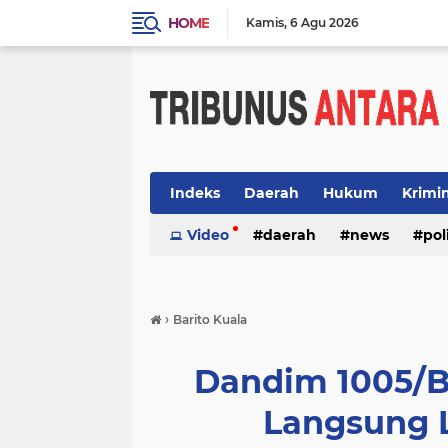
HOME
Kamis
6 Agu 2026
Indeks
Daerah
Hukum
Krimi
Video
daerah
news
pol
›
Barito Kuala
Dandim 1005/B
Langsung 