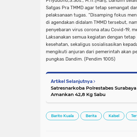
Priyudono,S.Sos., M.Tr.(Han), Dandim sel
Satgas Pra TMMD agar tetap semangat da
pelaksanaan tugas. “Disamping fokus meny
di agendakan didalam TMMD tersebut, na
penyebaran virus corona atau Covid-19, m
Laksanakan semua kegiatan dengan tetap
kesehatan, sekaligus sosialisasikan kepa
mengikuti anjuran dari pemerintah akan p
pungkas Dandim. (Pendim 1005)
Artikel Selanjutnya
Satresnarkoba Polrestabes Surabay
Amankan 42,8 Kg Sabu
Barito Kuala
Berita
Kalsel
Ter