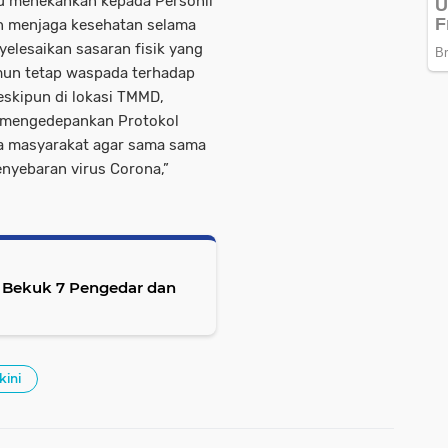
alu menekankan kepada Personil
n menjaga kesehatan selama
elesaikan sasaran fisik yang
mun tetap waspada terhadap
eskipun di lokasi TMMD,
 mengedepankan Protokol
da masyarakat agar sama sama
enyebaran virus Corona,”
a Bekuk 7 Pengedar dan
kini