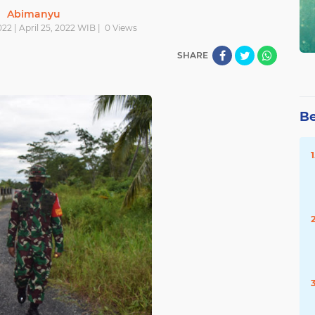
Abimanyu
022 | April 25, 2022 WIB |
0
Views
SHARE
Be