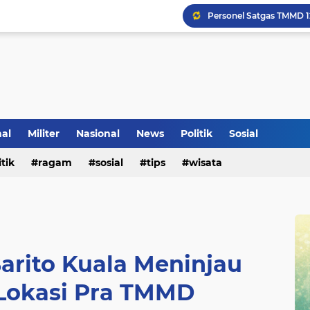
nal
Militer
Nasional
News
Politik
Sosial
Tradisi Penyambutan Ka
itik
ragam
sosial
tips
wisata
arito Kuala Meninjau
Lokasi Pra TMMD