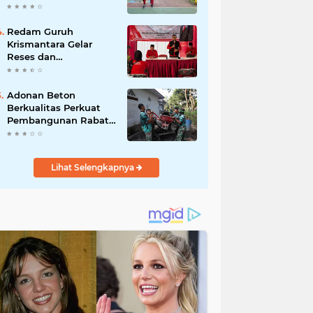
Akibat DBD
Redam Guruh
Krismantara Gelar
Reses dan
Silaturrahmi bersama
Kader Pdi - Perjuangan
Se -Kecamatan
Adonan Beton
Lawang.
Berkualitas Perkuat
Pembangunan Rabat
Jalan TMMD ke-129 di
Desa Ledoktempuro
Lihat Selengkapnya