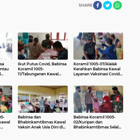
SHARE
sa
Ikut Putus Covid, Babinsa
Koramil 1005-07/Alalak
antau
Koramil 1005-
Kerahkan Babinsa Kawal
l
11/Tabunganen Kawal
Layanan Vaksinasi Covid-
Vaksinasi Massal
19
05-
Babinsa dan
Babinsa Koramil 1005-
kawal
Bhabinkamtibmas Kawal
02/Kuripan dan
9
Vaksin Anak Usia Dini di
Bhabinkamtibmas Selalu
r Desa
MTsN 1 Anjir Muara
Bersinergi Kawal
Vaksinasi Covid 19