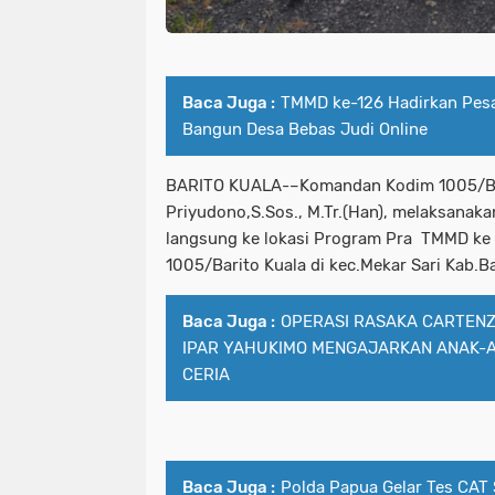
Baca Juga :
TMMD ke-126 Hadirkan Pes
Bangun Desa Bebas Judi Online
BARITO KUALA-–Komandan Kodim 1005/Bari
Priyudono,S.Sos., M.Tr.(Han), melaksanak
langsung ke lokasi Program Pra TMMD ke
1005/Barito Kuala di kec.Mekar Sari Kab.
Baca Juga :
OPERASI RASAKA CARTENZ 
IPAR YAHUKIMO MENGAJARKAN ANAK-A
CERIA
Baca Juga :
Polda Papua Gelar Tes CAT 