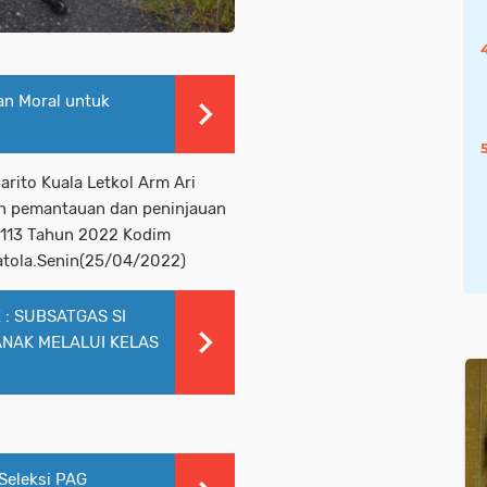
an Moral untuk
to Kuala Letkol Arm Ari
an pemantauan dan peninjauan
 113 Tahun 2022 Kodim
Batola.Senin(25/04/2022)
: SUBSATGAS SI
NAK MELALUI KELAS
Seleksi PAG