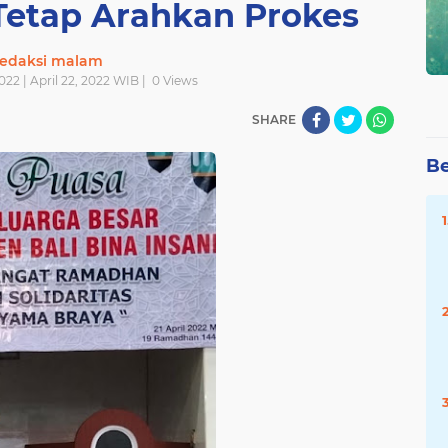
Tetap Arahkan Prokes
redaksi malam
022 | April 22, 2022 WIB |
0
Views
SHARE
Be