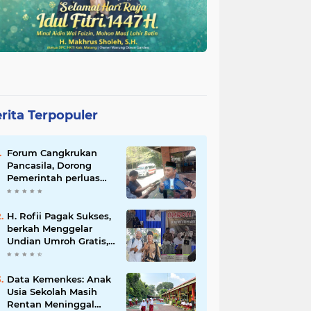
rita Terpopuler
Forum Cangkrukan
Pancasila, Dorong
Pemerintah perluas
intensif Perpajakan
bagi Pelaku Usaha
UMKM.
H. Rofii Pagak Sukses,
berkah Menggelar
Undian Umroh Gratis,
Wujud Kepedulian
Sosial berbagi.
Data Kemenkes: Anak
Usia Sekolah Masih
Rentan Meninggal