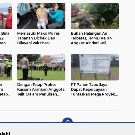
i Bina
Memasuki Mako Polres
Bukan Halangan Air
22
Tabanan Dichek Dan
Terbatas, TMMD Ke 114
kan
Dilayani Vaksinasi
Angkut Air dari Kali
i
Lanjutan (Booster)
n
Dengan Tetap Prokes
PT Panen Tapu Jaya
am
Kasium Arahkan Anggota
Dapat Kepercayaan
etap
Teliti Dalam Penulisan
Tuntaskan Mega Proyek
Surat Menyurat Dan Jaga
Vital lcon Wisata Baru
Kebersihan Berkala
ajahi