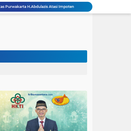
itas Purwakarta H.Abdulazis Atasi Impoten
polres Baru di Polres Yahukimo
Respons Cepat Laporan Masyarakat, Satlantas Polres Pasuruan Kota Atasi Kemacetan di Exit Tol Sutojayan
Personel Satgas TMMD 129 Kodim 0904/Paser Ciptakan Lingkungan Bersih
Langgar Aturan Imigrasi, 25 WN Vietnam Dideportasi Melalui Bandara Soekarno-Hatta
Tim Satgas Kemhan Evaluasi Pengelolaan BMN di Korem 083/Baladhika Jaya
Satgas TMMD Ke 129 Kodim 0904/Paser Pasang Lantai Baru Pada Rumah Bapak Harim
Guru TK se-Randuagung Ikuti Sosialisasi dan Bimbingan Perpustakaan dalam Program TMMD ke-129
TMMD Ke 129 Kodim 0904/Paser Terima Kunjungan Dari Tim Wasev Mabesad
Hikmah Bafaqih Wakil Ketua Komisi E DPRD Provinsi Jatim, dukung perlindungan Anak di Ponpes melalui Penerapan (SOP) di Malang Raya.