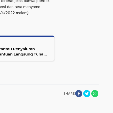
 terlihat jelas bahwa pondok
ansi dan rasa menyame
21/4/2022 malam)
Pantau Penyaluran
SHARE