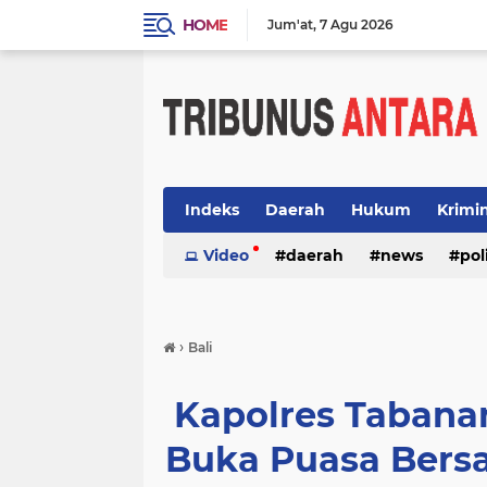
HOME
Jum'at
7 Agu 2026
Indeks
Daerah
Hukum
Krimi
Video
daerah
news
pol
›
Bali
Kapolres Tabana
Buka Puasa Bersa