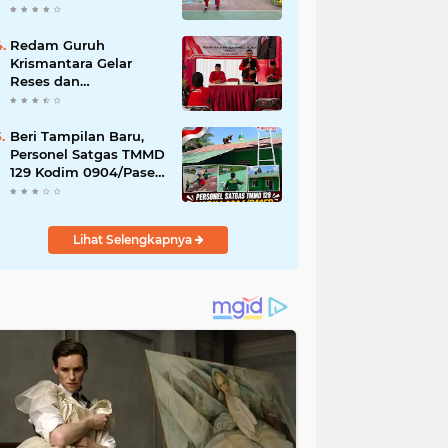
Akibat DBD
Redam Guruh
Krismantara Gelar
Reses dan
Silaturrahmi bersama
Kader Pdi - Perjuangan
Se -Kecamatan
Beri Tampilan Baru,
Lawang.
Personel Satgas TMMD
129 Kodim 0904/Paser
Cat Atap Rumah
Marbot
Lihat Selengkapnya