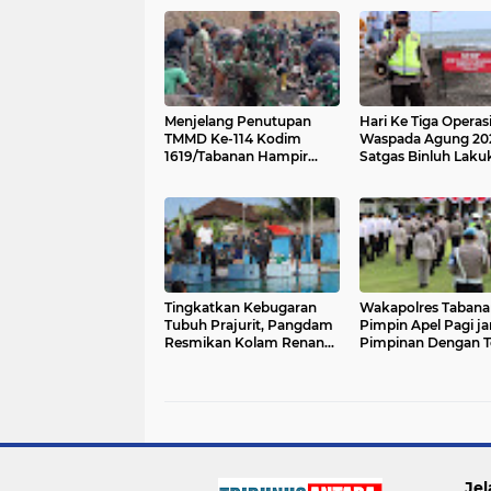
Menjelang Penutupan
Hari Ke Tiga Operas
TMMD Ke-114 Kodim
Waspada Agung 20
1619/Tabanan Hampir
Satgas Binluh Laku
Rampungkan Seluruh
Himbauan Prokes D
sasaran
DTW Tanah Lot
Tingkatkan Kebugaran
Wakapolres Tabana
Tubuh Prajurit, Pangdam
Pimpin Apel Pagi j
Resmikan Kolam Renang
Pimpinan Dengan T
Ranu Tirta Yudha
Terapkan Prokes
Jel