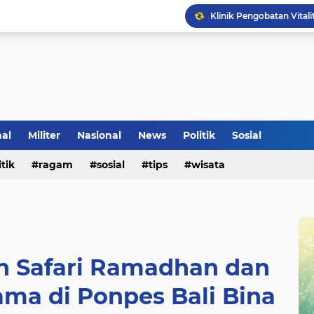
Klinik Pengobatan Vital
Tradisi Penyambutan Ka
nal
Militer
Nasional
News
Politik
Sosial
itik
ragam
sosial
tips
wisata
n Safari Ramadhan dan
ma di Ponpes Bali Bina