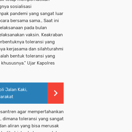
nya sosialisasi
mpak pandemi yang sangat luar
secara bersama sama., Saat ini
pelaksanaan pada bulan
laksanakan vaksin. Keakraban
terbentuknya toleransi yang
nya kerjasama dan silahturahmi
dalah bentuk toleransi yang
 khususnya." Ujar Kapolres
li Jalan Kaki,
yarakat
pesantren agar mempertahankan
i, dimana toleransi yang sangat
dan aliran yang bisa merusak