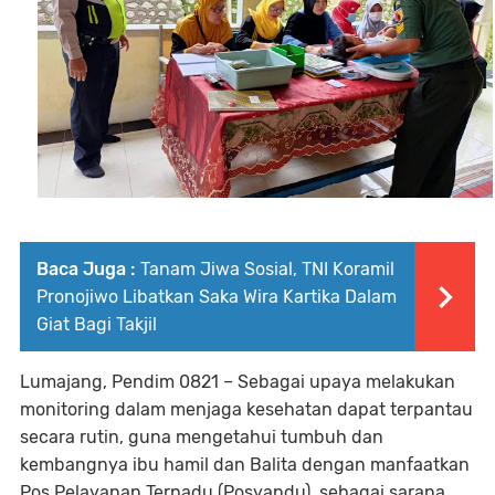
Baca Juga :
Tanam Jiwa Sosial, TNI Koramil
Pronojiwo Libatkan Saka Wira Kartika Dalam
Giat Bagi Takjil
Lumajang, Pendim 0821 – Sebagai upaya melakukan
monitoring dalam menjaga kesehatan dapat terpantau
secara rutin, guna mengetahui tumbuh dan
kembangnya ibu hamil dan Balita dengan manfaatkan
Pos Pelayanan Terpadu (Posyandu), sebagai sarana