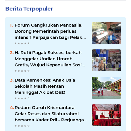
Berita Terpopuler
Forum Cangkrukan Pancasila,
Dorong Pemerintah perluas
intensif Perpajakan bagi Pelaku
Usaha UMKM.
H. Rofii Pagak Sukses, berkah
Menggelar Undian Umroh
Gratis, Wujud Kepedulian Sosial
berbagi.
Data Kemenkes: Anak Usia
Sekolah Masih Rentan
Meninggal Akibat DBD
Redam Guruh Krismantara
Gelar Reses dan Silaturrahmi
bersama Kader Pdi - Perjuangan
Se -Kecamatan Lawang.