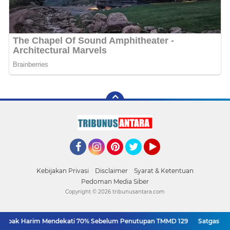
Facebook
Instagram
Pinterest
Twitter
YouTube
Kebijakan Privasi
Disclaimer
Syarat & Ketentuan
Pedoman Media Siber
Copyright ©
2026 tribunusantara.com
pak Harim Mendekati 70% Sebelum Penutupan TMMD 129
Satgas TMMD