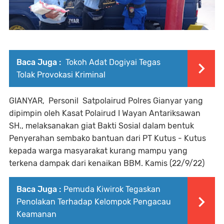
Baca Juga :
Tokoh Adat Dogiyai Tegas
Tolak Provokasi Kriminal
GIANYAR, Personil Satpolairud Polres Gianyar yang
dipimpin oleh Kasat Polairud I Wayan Antariksawan
SH., melaksanakan giat Bakti Sosial dalam bentuk
Penyerahan sembako bantuan dari PT Kutus - Kutus
kepada warga masyarakat kurang mampu yang
terkena dampak dari kenaikan BBM. Kamis (22/9/22)
Baca Juga :
Pemuda Kiwirok Tegaskan
Penolakan Terhadap Kelompok Pengacau
Keamanan