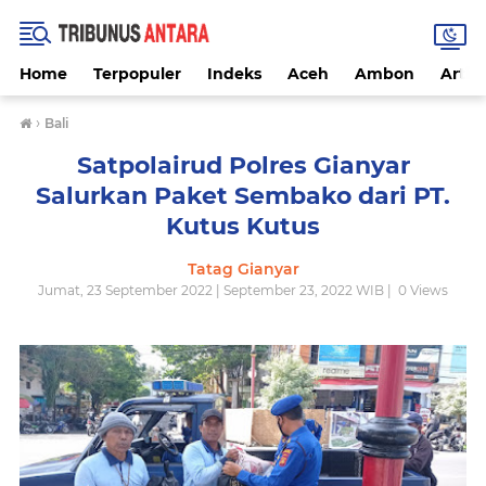
Home
Terpopuler
Indeks
Aceh
Ambon
Artike
›
Bali
Satpolairud Polres Gianyar
Salurkan Paket Sembako dari PT.
Kutus Kutus
Tatag Gianyar
Jumat, 23 September 2022 | September 23, 2022 WIB |
0
Views