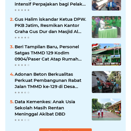
intensif Perpajakan bagi Pelaku
Usaha UMKM.
Gus Halim iskandar Ketua DPW.
PKB Jatim, Resmikan Kantor
Graha Gus Dur dan Masjid Al
Iskandariyah, dorong Jadi Pusat
Pelayanan Warga dan Dakwah
Beri Tampilan Baru, Personel
Umat.
Satgas TMMD 129 Kodim
0904/Paser Cat Atap Rumah
Marbot
Adonan Beton Berkualitas
Perkuat Pembangunan Rabat
Jalan TMMD ke-129 di Desa
Ledoktempuro
Data Kemenkes: Anak Usia
Sekolah Masih Rentan
Meninggal Akibat DBD