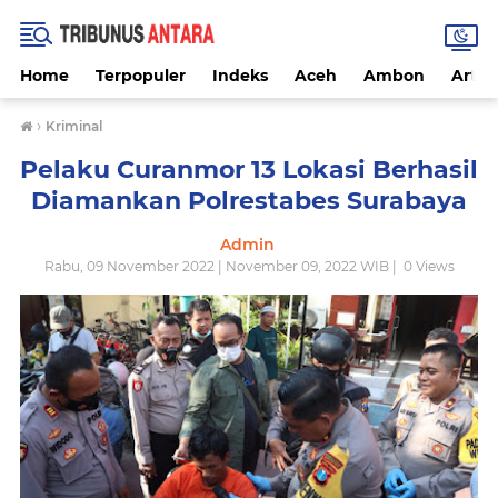
Home
Terpopuler
Indeks
Aceh
Ambon
Artike
›
Kriminal
Pelaku Curanmor 13 Lokasi Berhasil
Diamankan Polrestabes Surabaya
Admin
Rabu, 09 November 2022 | November 09, 2022 WIB |
0
Views