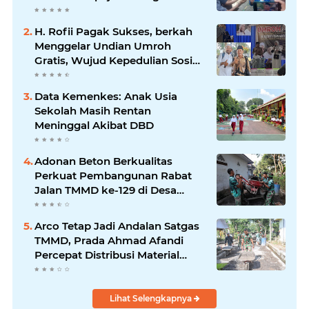
Usaha UMKM.
H. Rofii Pagak Sukses, berkah
Menggelar Undian Umroh
Gratis, Wujud Kepedulian Sosial
berbagi.
Data Kemenkes: Anak Usia
Sekolah Masih Rentan
Meninggal Akibat DBD
Adonan Beton Berkualitas
Perkuat Pembangunan Rabat
Jalan TMMD ke-129 di Desa
Ledoktempuro
Arco Tetap Jadi Andalan Satgas
TMMD, Prada Ahmad Afandi
Percepat Distribusi Material
Pengecoran
Lihat Selengkapnya