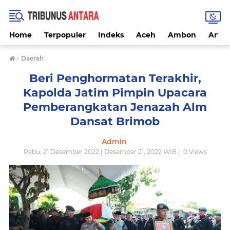
Home
Terpopuler
Indeks
Aceh
Ambon
Artike
›
Daerah
Beri Penghormatan Terakhir,
Kapolda Jatim Pimpin Upacara
Pemberangkatan Jenazah Alm
Dansat Brimob
Admin
Rabu, 21 Desember 2022 | Desember 21, 2022 WIB |
0
Views