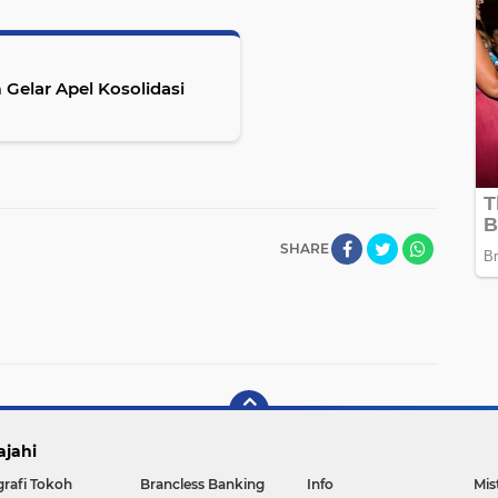
 Gelar Apel Kosolidasi
SHARE
ajahi
grafi Tokoh
Brancless Banking
Info
Mis