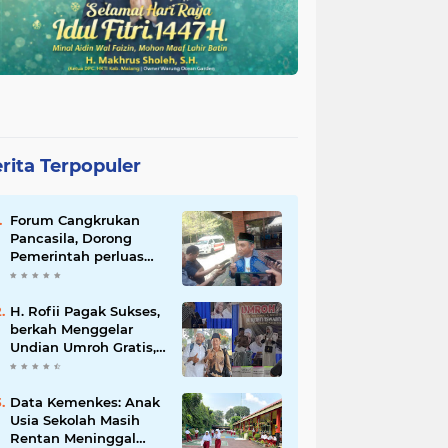
rita Terpopuler
Forum Cangkrukan
Pancasila, Dorong
Pemerintah perluas
intensif Perpajakan
bagi Pelaku Usaha
UMKM.
H. Rofii Pagak Sukses,
berkah Menggelar
Undian Umroh Gratis,
Wujud Kepedulian
Sosial berbagi.
Data Kemenkes: Anak
Usia Sekolah Masih
Rentan Meninggal