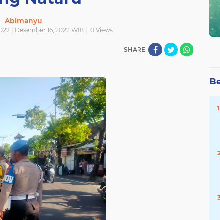
Abimanyu
022 | Desember 16, 2022 WIB |
0
Views
SHARE
Be