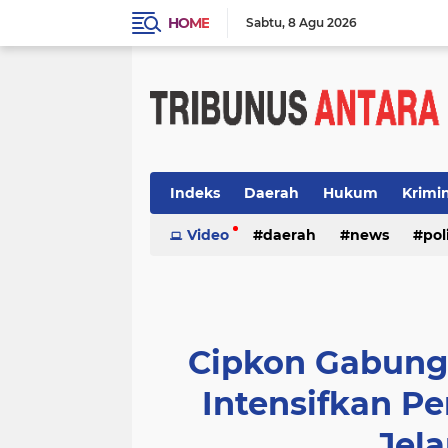
HOME
Sabtu
8 Agu 2026
Indeks
Daerah
Hukum
Krimi
Video
daerah
news
pol
Cipkon Gabung
Intensifkan 
Jel