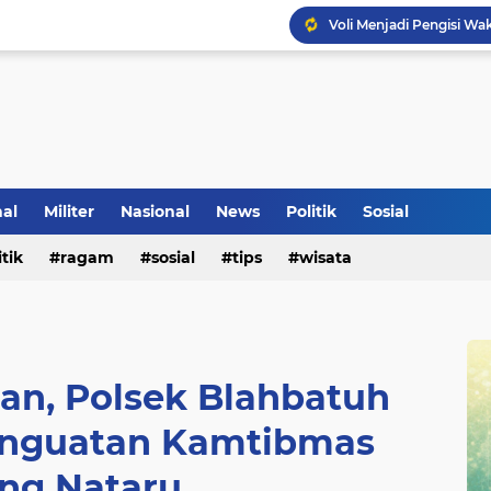
Voli Menjadi Pengisi W
nal
Militer
Nasional
News
Politik
Sosial
itik
ragam
sosial
tips
wisata
an, Polsek Blahbatuh
Penguatan Kamtibmas
ang Nataru