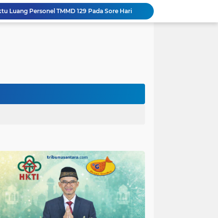
aktu Luang Personel TMMD 129 Pada Sore Hari
Gotong Royong Warnai Pengecatan Mushola dalam TMMD ke-129 Kodim 1002/HST
Warga Lembenah Antusias Bantu Satgas TMMD, Pembuatan Box Gorong-gorong Dikerjakan Bersama
Tim Satgas Kemhan Evaluasi Pengelolaan BMN di Korem 083/Baladhika Jaya
Satgas TMMD Ke 129 Kodim 0904/Paser Pasang Lantai Baru Pada Rumah Bapak Harim
Guru TK se-Randuagung Ikuti Sosialisasi dan Bimbingan Perpustakaan dalam Program TMMD ke-129
TMMD Ke 129 Kodim 0904/Paser Terima Kunjungan Dari Tim Wasev Mabesad
Hikmah Bafaqih Wakil Ketua Komisi E DPRD Provinsi Jatim, dukung perlindungan Anak di Ponpes melalui Penerapan (SOP) di Malang Raya.
Gus Halim iskandar Ketua DPW. PKB Jatim, Resmikan Kantor Graha Gus Dur dan Masjid Al Iskandariyah, dorong Jadi Pusat Pelayanan Warga dan Dakwah Umat.
Sasaran RTLH Ke 5 Sudah Mulai Dieksekusi Oleh Satgas TMMD 129 Kodim 0904/Paser