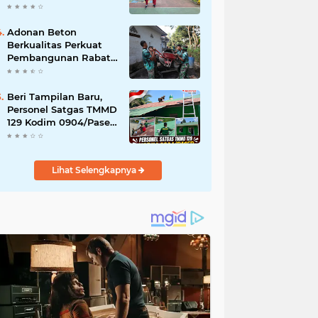
Akibat DBD
Adonan Beton
Berkualitas Perkuat
Pembangunan Rabat
Jalan TMMD ke-129 di
Desa Ledoktempuro
Beri Tampilan Baru,
Personel Satgas TMMD
129 Kodim 0904/Paser
Cat Atap Rumah
Marbot
Lihat Selengkapnya