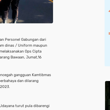
n Personel Gabungan dari
gam dinas / Uniform maupun
 melaksanakan Ops Cipta
Barang Bawaan, Jumat,16
 mencegah gangguan Kamtibmas
erbahaya dan dilarang
 2023.
Udayana turut pula dibarengi