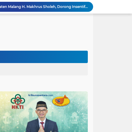
Ketua DPC. HKTI Kabupaten Malang H. Makhrus Sholeh, Dorong Insentif Pajak UMKM dan Penghapusan PPh Rumah Subsidi.
Adonan Beton Berkualitas Perkuat Pembangunan Rabat Jalan TMMD ke-129 di Desa Ledoktempuro
Forum Cangkrukan Pancasila, Dorong Pemerintah perluas intensif Perpajakan bagi Pelaku Usaha UMKM.
Perkuat Ketahanan Masyarakat, Kodim 0821 Gelar Sosialisasi Keluarga Tangguh Bencana
Satgas TMMD ke-129 Kodim 0821/Lumajang Siapkan Material Pembangunan Tugu Prasasti
mah Bapak Sirajudi Setelah Direnovasi
Personel Satgas TMMD 129 Kodim 0904/Paser Bongkar RTLH Bapak Harim
Satgas TMMD Kodim 0821 Pastikan Tugu Prasasti Dibangun Sesuai Perencanaan
Tahap Finishing RTLH Terus Dikebut, Satgas TMMD Fokus Siapkan Material Keramik Berkualitas
Program RTLH TMMD Lumajang Masuki Tahap Finishing, Rumah Ibu Tuha Dicat Rapi