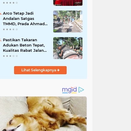
Silaturrahmi bersama
Kader Pdi - Perjuangan
Se -Kecamatan
Arco Tetap Jadi
Lawang.
Andalan Satgas
TMMD, Prada Ahmad
Afandi Percepat
Distribusi Material
Pengecoran
Pastikan Takaran
Adukan Beton Tepat,
Kualitas Rabat Jalan
TMMD Tetap Terjaga
Lihat Selengkapnya