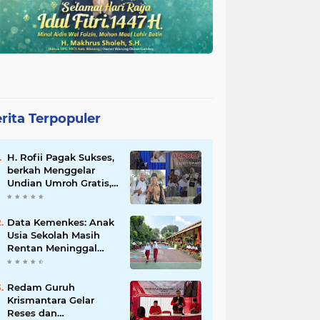
rita Terpopuler
H. Rofii Pagak Sukses,
berkah Menggelar
Undian Umroh Gratis,
Wujud Kepedulian
Sosial berbagi.
Data Kemenkes: Anak
Usia Sekolah Masih
Rentan Meninggal
Akibat DBD
Redam Guruh
Krismantara Gelar
Reses dan