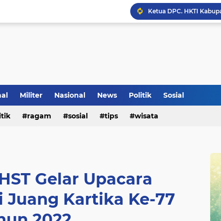
Inilah Tampilan Baru Ru
nal
Militer
Nasional
News
Politik
Sosial
itik
ragam
sosial
tips
wisata
HST Gelar Upacara
i Juang Kartika Ke-77
hun 2022