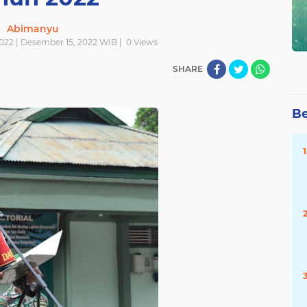
Abimanyu
022 | Desember 15, 2022 WIB |
0
Views
SHARE
Be