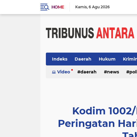
HOME
Kamis
6 Agu 2026
Indeks
Daerah
Hukum
Krimi
Video
daerah
news
pol
Kodim 1002/
Peringatan Har
Ta