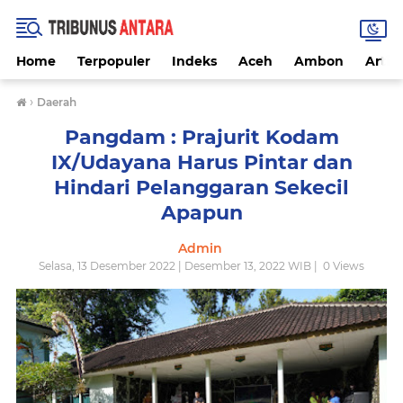
Home
Terpopuler
Indeks
Aceh
Ambon
Artike
›
Daerah
Pangdam : Prajurit Kodam
IX/Udayana Harus Pintar dan
Hindari Pelanggaran Sekecil
Apapun
Admin
Selasa, 13 Desember 2022 | Desember 13, 2022 WIB |
0
Views