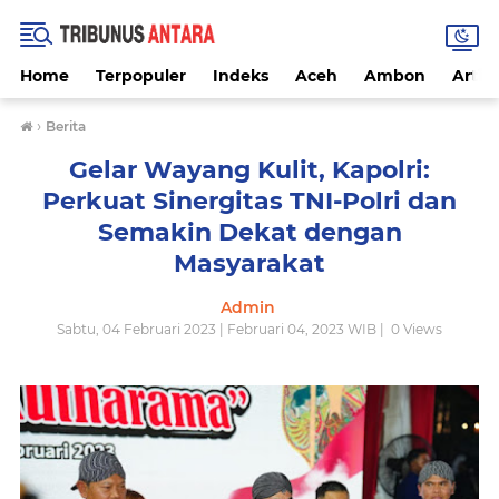
Home
Terpopuler
Indeks
Aceh
Ambon
Artike
›
Berita
Gelar Wayang Kulit, Kapolri:
Perkuat Sinergitas TNI-Polri dan
Semakin Dekat dengan
Masyarakat
Admin
Sabtu, 04 Februari 2023 | Februari 04, 2023 WIB |
0
Views