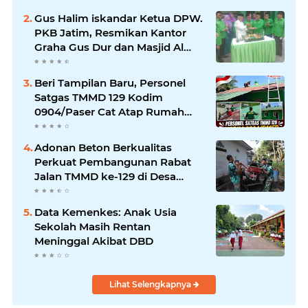
Gus Halim iskandar Ketua DPW.
PKB Jatim, Resmikan Kantor
Graha Gus Dur dan Masjid Al
Iskandariyah, dorong Jadi Pusat
Pelayanan Warga dan Dakwah
Beri Tampilan Baru, Personel
Umat.
Satgas TMMD 129 Kodim
0904/Paser Cat Atap Rumah
Marbot
Adonan Beton Berkualitas
Perkuat Pembangunan Rabat
Jalan TMMD ke-129 di Desa
Ledoktempuro
Data Kemenkes: Anak Usia
Sekolah Masih Rentan
Meninggal Akibat DBD
Lihat Selengkapnya