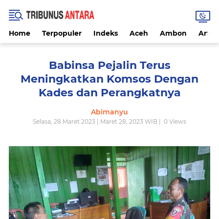
Home
Terpopuler
Indeks
Aceh
Ambon
Artike
Babinsa Pejalin Terus
Meningkatkan Komsos Dengan
Kades dan Perangkatnya
Abimanyu
Selasa, 28 Maret 2023 | Maret 28, 2023 WIB |
0
Views