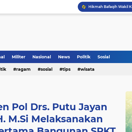
Klinik Pengobatan Vital
Tradisi Penyambutan Ka
nal
Militer
Nasional
News
Politik
Sosial
itik
ragam
sosial
tips
wisata
en Pol Drs. Putu Jayan
H. M.Si Melaksanakan
Pertama Bangunan SPKT