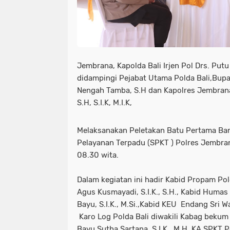
Jembrana, Kapolda Bali Irjen Pol Drs. Putu
didampingi Pejabat Utama Polda Bali,Bup
Nengah Tamba, S.H dan Kapolres Jembrana
S.H, S.I.K, M.I.K,
Melaksanakan Peletakan Batu Pertama Ba
Pelayanan Terpadu (SPKT ) Polres Jembra
08.30 wita.
Dalam kegiatan ini hadir Kabid Propam Pol
Agus Kusmayadi, S.I.K., S.H., Kabid Humas
Bayu, S.I.K., M.Si.,Kabid KEU Endang Sri Wa
Karo Log Polda Bali diwakili Kabag bekum
Bayu Sutha Sartana, S.I.K .,M.H ,KA SPKT P