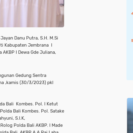
 Jayan Danu Putra, S.H. M.Si
ati Kabupaten Jembrana I
 AKBP I Dewa Gde Juliana,
ngunan Gedung Sentra
na ,kamis (30/3/2023) pkl
da Bali Kombes. Pol. I Ketut
 Polda Bali Kombes. Pol. Satake
hyuni, S.I.K,
 Rolog Polda Bali AKBP. I Made
olda Bali AKBP A.A Rai Laba.,