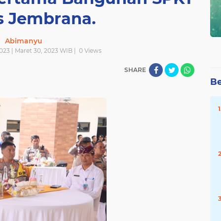
s Jembrana.
Abimanyu
023 | Maret 30, 2023 WIB |
0
Views
SHARE
Be