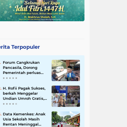
rita Terpopuler
Forum Cangkrukan
Pancasila, Dorong
Pemerintah perluas
intensif Perpajakan
bagi Pelaku Usaha
UMKM.
H. Rofii Pagak Sukses,
berkah Menggelar
Undian Umroh Gratis,
Wujud Kepedulian
Sosial berbagi.
Data Kemenkes: Anak
Usia Sekolah Masih
Rentan Meninggal