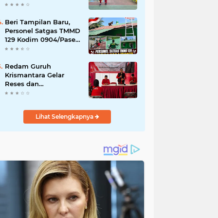
Akibat DBD
Beri Tampilan Baru,
Personel Satgas TMMD
129 Kodim 0904/Paser
Cat Atap Rumah
Marbot
Redam Guruh
Krismantara Gelar
Reses dan
Silaturrahmi bersama
Kader Pdi - Perjuangan
Se -Kecamatan
Lihat Selengkapnya
Lawang.