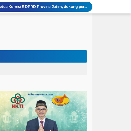
Hikmah Bafaqih Wakil Ketua Komisi E DPRD Provinsi Jatim, dukung perlindungan Anak di Ponpes melalui Penerapan (SOP) di Malang Raya.
itas Purwakarta H.Abdulazis Atasi Impoten
polres Baru di Polres Yahukimo
Respons Cepat Laporan Masyarakat, Satlantas Polres Pasuruan Kota Atasi Kemacetan di Exit Tol Sutojayan
Personel Satgas TMMD 129 Kodim 0904/Paser Ciptakan Lingkungan Bersih
Langgar Aturan Imigrasi, 25 WN Vietnam Dideportasi Melalui Bandara Soekarno-Hatta
Tim Satgas Kemhan Evaluasi Pengelolaan BMN di Korem 083/Baladhika Jaya
Satgas TMMD Ke 129 Kodim 0904/Paser Pasang Lantai Baru Pada Rumah Bapak Harim
Guru TK se-Randuagung Ikuti Sosialisasi dan Bimbingan Perpustakaan dalam Program TMMD ke-129
TMMD Ke 129 Kodim 0904/Paser Terima Kunjungan Dari Tim Wasev Mabesad