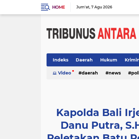
HOME
Jum'at
7 Agu 2026
Indeks
Daerah
Hukum
Krimi
Video
daerah
news
pol
Kapolda Bali Irj
Danu Putra, S.
Peletakan Batu 