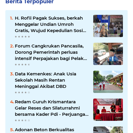
Berita Terpopuler
H. Rofii Pagak Sukses, berkah
Menggelar Undian Umroh
Gratis, Wujud Kepedulian Sosial
berbagi.
Forum Cangkrukan Pancasila,
Dorong Pemerintah perluas
intensif Perpajakan bagi Pelaku
Usaha UMKM.
Data Kemenkes: Anak Usia
Sekolah Masih Rentan
Meninggal Akibat DBD
Redam Guruh Krismantara
Gelar Reses dan Silaturrahmi
bersama Kader Pdi - Perjuangan
Se -Kecamatan Lawang.
Adonan Beton Berkualitas