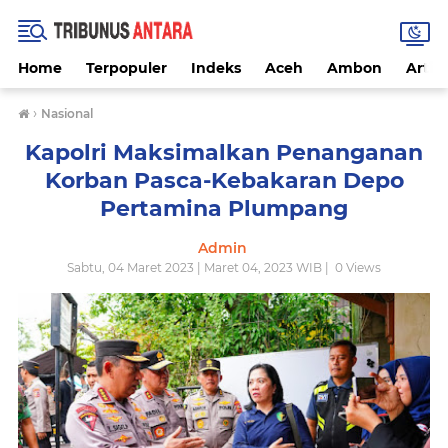
Home
Terpopuler
Indeks
Aceh
Ambon
Artike
›
Nasional
Kapolri Maksimalkan Penanganan
Korban Pasca-Kebakaran Depo
Pertamina Plumpang
Admin
Sabtu, 04 Maret 2023 | Maret 04, 2023 WIB |
0
Views