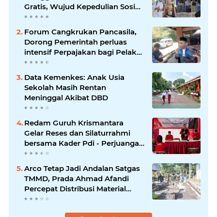
Gratis, Wujud Kepedulian Sosial
berbagi.
Forum Cangkrukan Pancasila,
Dorong Pemerintah perluas
intensif Perpajakan bagi Pelaku
Usaha UMKM.
Data Kemenkes: Anak Usia
Sekolah Masih Rentan
Meninggal Akibat DBD
Redam Guruh Krismantara
Gelar Reses dan Silaturrahmi
bersama Kader Pdi - Perjuangan
Se -Kecamatan Lawang.
Arco Tetap Jadi Andalan Satgas
TMMD, Prada Ahmad Afandi
Percepat Distribusi Material
Pengecoran