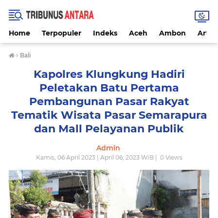
Home
Terpopuler
Indeks
Aceh
Ambon
Artike
›
Bali
Kapolres Klungkung Hadiri
Peletakan Batu Pertama
Pembangunan Pasar Rakyat
Tematik Wisata Pasar Semarapura
dan Mall Pelayanan Publik
Admin
Kamis, 06 April 2023 | April 06, 2023 WIB |
0
Views