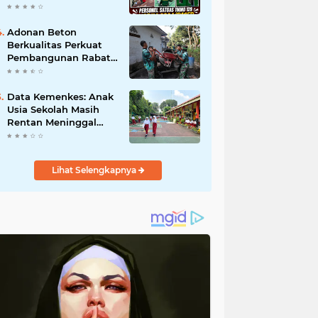
Umat.
Cat Atap Rumah
Marbot
Adonan Beton
Berkualitas Perkuat
Pembangunan Rabat
Jalan TMMD ke-129 di
Desa Ledoktempuro
Data Kemenkes: Anak
Usia Sekolah Masih
Rentan Meninggal
Akibat DBD
Lihat Selengkapnya