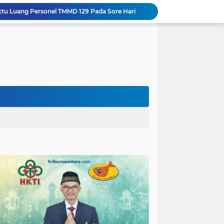
aktu Luang Personel TMMD 129 Pada Sore Hari
Gotong Royong Warnai Pengecatan Mushola dalam TMMD ke-129 Kodim 1002/HST
Warga Lembenah Antusias Bantu Satgas TMMD, Pembuatan Box Gorong-gorong Dikerjakan Bersama
Tim Satgas Kemhan Evaluasi Pengelolaan BMN di Korem 083/Baladhika Jaya
Satgas TMMD Ke 129 Kodim 0904/Paser Pasang Lantai Baru Pada Rumah Bapak Harim
Guru TK se-Randuagung Ikuti Sosialisasi dan Bimbingan Perpustakaan dalam Program TMMD ke-129
TMMD Ke 129 Kodim 0904/Paser Terima Kunjungan Dari Tim Wasev Mabesad
Hikmah Bafaqih Wakil Ketua Komisi E DPRD Provinsi Jatim, dukung perlindungan Anak di Ponpes melalui Penerapan (SOP) di Malang Raya.
Gus Halim iskandar Ketua DPW. PKB Jatim, Resmikan Kantor Graha Gus Dur dan Masjid Al Iskandariyah, dorong Jadi Pusat Pelayanan Warga dan Dakwah Umat.
Sasaran RTLH Ke 5 Sudah Mulai Dieksekusi Oleh Satgas TMMD 129 Kodim 0904/Paser