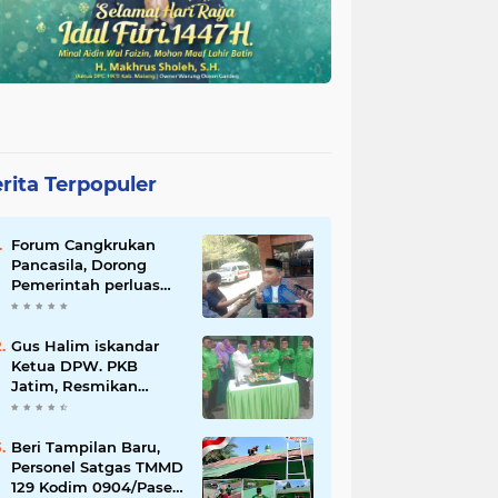
rita Terpopuler
Forum Cangkrukan
Pancasila, Dorong
Pemerintah perluas
intensif Perpajakan
bagi Pelaku Usaha
UMKM.
Gus Halim iskandar
Ketua DPW. PKB
Jatim, Resmikan
Kantor Graha Gus Dur
dan Masjid Al
Iskandariyah, dorong
Beri Tampilan Baru,
Jadi Pusat Pelayanan
Personel Satgas TMMD
Warga dan Dakwah
129 Kodim 0904/Paser