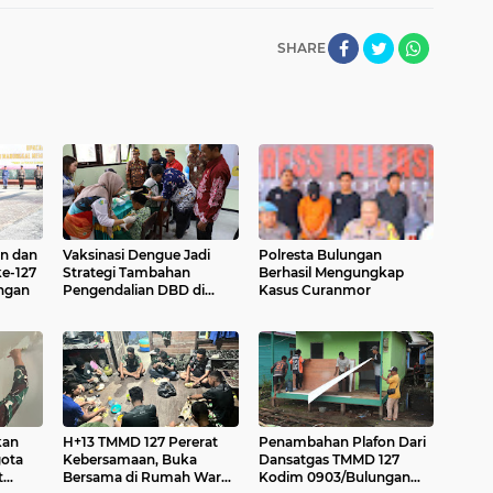
SHARE
n dan
Vaksinasi Dengue Jadi
Polresta Bulungan
e-127
Strategi Tambahan
Berhasil Mengungkap
ngan
Pengendalian DBD di
Kasus Curanmor
Kaltara
kan
H+13 TMMD 127 Pererat
Penambahan Plafon Dari
gota
Kebersamaan, Buka
Dansatgas TMMD 127
t
Bersama di Rumah Warga
Kodim 0903/Bulungan