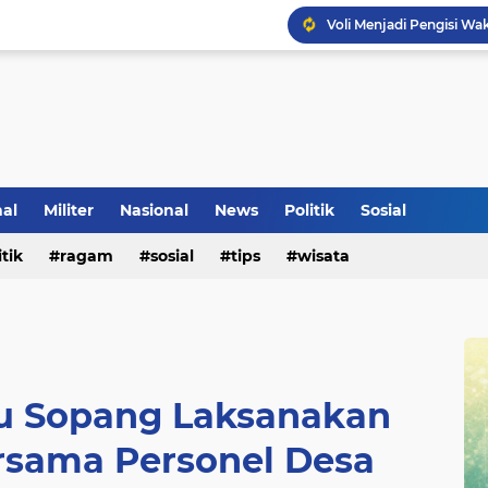
Voli Menjadi Pengisi W
nal
Militer
Nasional
News
Politik
Sosial
itik
ragam
sosial
tips
wisata
tu Sopang Laksanakan
ersama Personel Desa