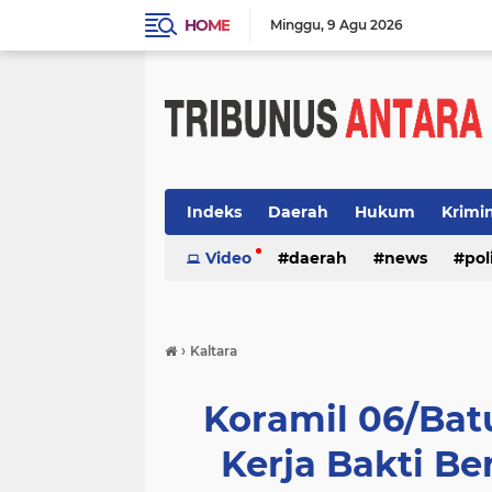
HOME
Minggu
9 Agu 2026
Indeks
Daerah
Hukum
Krimi
Video
daerah
news
pol
›
Kaltara
Koramil 06/Ba
Kerja Bakti B