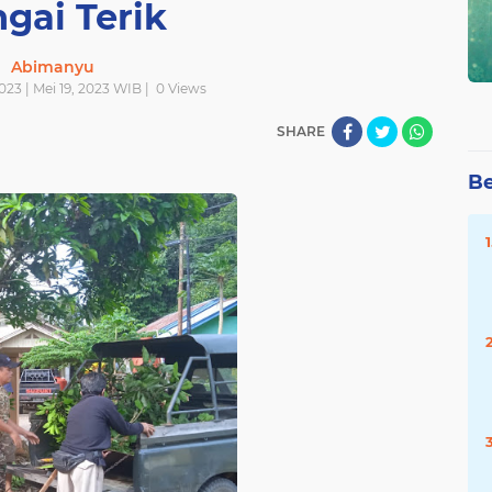
gai Terik
Abimanyu
023 | Mei 19, 2023 WIB |
0
Views
SHARE
Be