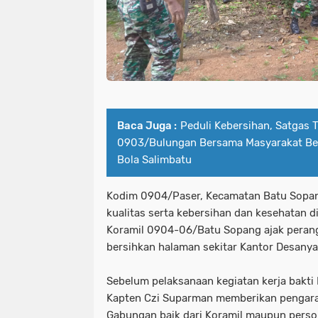
Baca Juga :
Peduli Kebersihan, Satgas
0903/Bulungan Bersama Masyarakat Be
Bola Salimbatu
Kodim 0904/Paser, Kecamatan Batu Sopa
kualitas serta kebersihan dan kesehatan d
Koramil 0904-06/Batu Sopang ajak perang
bersihkan halaman sekitar Kantor Desanya
Sebelum pelaksanaan kegiatan kerja bakt
Kapten Czi Suparman memberikan pengara
Gabungan baik dari Koramil maupun person