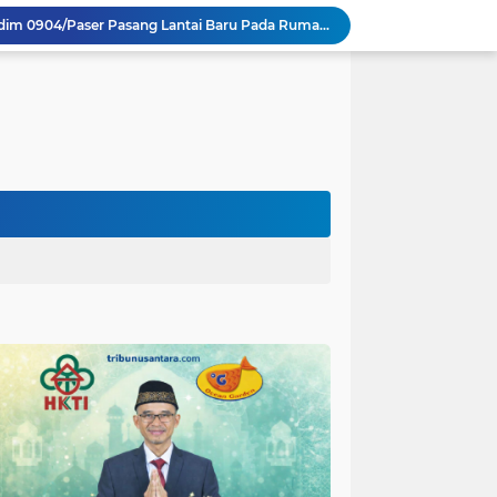
Guru TK se-Randuagung Ikuti Sosialisasi dan Bimbingan Perpustakaan dalam Program TMMD ke-129
TMMD Ke 129 Kodim 0904/Paser Terima Kunjungan Dari Tim Wasev Mabesad
Hikmah Bafaqih Wakil Ketua Komisi E DPRD Provinsi Jatim, dukung perlindungan Anak di Ponpes melalui Penerapan (SOP) di Malang Raya.
itas Purwakarta H.Abdulazis Atasi Impoten
polres Baru di Polres Yahukimo
Respons Cepat Laporan Masyarakat, Satlantas Polres Pasuruan Kota Atasi Kemacetan di Exit Tol Sutojayan
Personel Satgas TMMD 129 Kodim 0904/Paser Ciptakan Lingkungan Bersih
Warga Lembenah Antusias Bantu Satgas TMMD, Pembuatan Box Gorong-gorong Dikerjakan Bersama
Tim Satgas Kemhan Evaluasi Pengelolaan BMN di Korem 083/Baladhika Jaya
Satgas TMMD Ke 129 Kodim 0904/Paser Pasang Lantai Baru Pada Rumah Bapak Harim