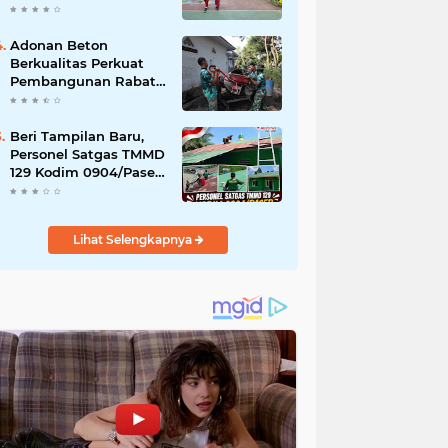
Akibat DBD
Adonan Beton
Berkualitas Perkuat
Pembangunan Rabat
Jalan TMMD ke-129 di
Desa Ledoktempuro
Beri Tampilan Baru,
Personel Satgas TMMD
129 Kodim 0904/Paser
Cat Atap Rumah
Marbot
Lihat Selengkapnya