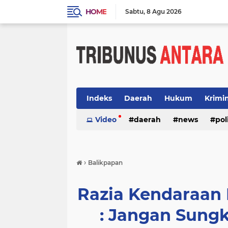
HOME
Sabtu
8 Agu 2026
Indeks
Daerah
Hukum
Krimi
Video
daerah
news
pol
›
Balikpapan
Razia Kendaraan 
: Jangan Sung