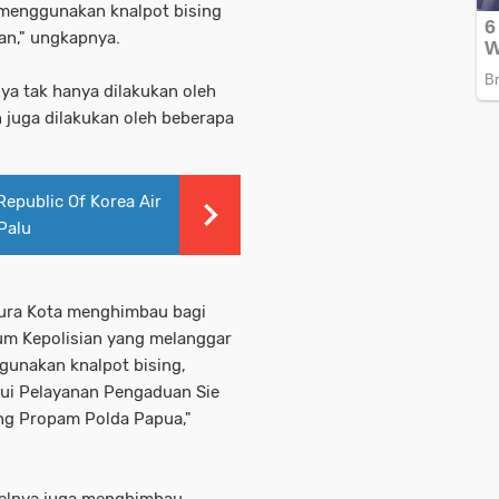
menggunakan knalpot bising
an," ungkapnya.
nya tak hanya dilakukan oleh
juga dilakukan oleh beberapa
epublic Of Korea Air
Palu
pura Kota menghimbau bagi
m Kepolisian yang melanggar
ggunakan knalpot bising,
lui Pelayanan Pengaduan Sie
ng Propam Polda Papua,"
nelnya juga menghimbau