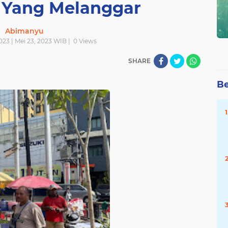
n Yang Melanggar
Abimanyu
023 | Mei 23, 2023 WIB |
0
Views
SHARE
Be