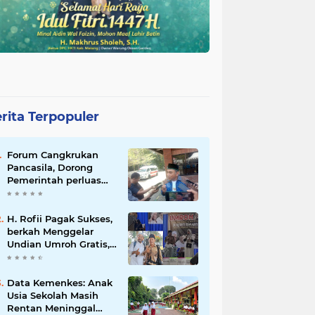
rita Terpopuler
Forum Cangkrukan
Pancasila, Dorong
Pemerintah perluas
intensif Perpajakan
bagi Pelaku Usaha
UMKM.
H. Rofii Pagak Sukses,
berkah Menggelar
Undian Umroh Gratis,
Wujud Kepedulian
Sosial berbagi.
Data Kemenkes: Anak
Usia Sekolah Masih
Rentan Meninggal