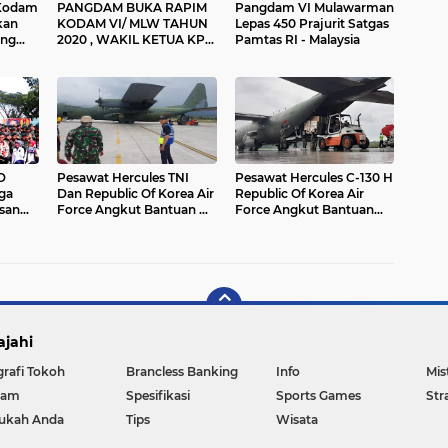
Kodam
PANGDAM BUKA RAPIM
Pangdam VI Mulawarman
KODAM VI/ MLW TAHUN
Lepas 450 Prajurit Satgas
ing
2020 , WAKIL KETUA KPK
Pamtas RI - Malaysia
HADIR SEBAGAI
NARASUMBER
D
Pesawat Hercules TNI
Pesawat Hercules C-130 H
ga
Dan Republic Of Korea Air
Republic Of Korea Air
asan
Force Angkut Bantuan Ke
Force Angkut Bantuan
.
Palu
Kemanusiaan Ke Palu
ajahi
grafi Tokoh
Brancless Banking
Info
Mis
gam
Spesifikasi
Sports Games
Str
ukah Anda
Tips
Wisata