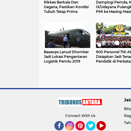
Rikkes Berkala Den
Dampingi Pemda, 
Gegana, Pastikan Kondisi
IX/Udayana Pulangkan
Tubuh Tetap Prima
PMI ke Masing-Mas
Gugus Tugas di
Daerahnya
Baseops Lanud Dhomber
900 Personel TNI A
Jadi Lokasi Pengantaran
Disiapkan Jadi Tena
Logistik Pemilu 2019
Pendidik di Perbat
Indonesia -Malaysia
Jel
Bio
Connect With Us
Ra
Tah