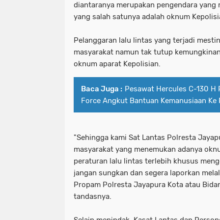
diantaranya merupakan pengendara yang 
yang salah satunya adalah oknum Kepolisi
Pelanggaran lalu lintas yang terjadi mesti
masyarakat namun tak tutup kemungkinan 
oknum aparat Kepolisian.
Baca Juga :
Pesawat Hercules C-130 H R
Force Angkut Bantuan Kemanusiaan Ke 
"Sehingga kami Sat Lantas Polresta Jaya
masyarakat yang menemukan adanya oknu
peraturan lalu lintas terlebih khusus men
jangan sungkan dan segera laporkan mela
Propam Polresta Jayapura Kota atau Bida
tandasnya.
Selain menindak, Kasat Lantas dan Perso