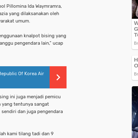
ol Pillomina Ida Waymramra,
razia yang dilaksanakan oleh
yarakat umum.
penggunaan knalpot bising yang
nggu pengendara lain," ucap
epublic Of Korea Air
sing ini juga menjadi pemicu
a yang tentunya sangat
 sendiri dan juga pengendara
h kami tilang tadi dan 9