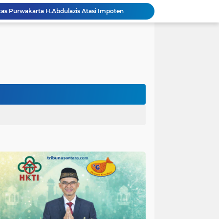
polres Baru di Polres Yahukimo
Respons Cepat Laporan Masyarakat, Satlantas Polres Pasuruan Kota Atasi Kemacetan di Exit Tol Sutojayan
Personel Satgas TMMD 129 Kodim 0904/Paser Ciptakan Lingkungan Bersih
Langgar Aturan Imigrasi, 25 WN Vietnam Dideportasi Melalui Bandara Soekarno-Hatta
Sosialisasi Bahaya Narkoba Pada TMMD 129 Kodim 0904/Paser Disambut Positif
Satgas TMMD Ke 129 Kodim 0904/Paser Pasang Lantai Baru Pada Rumah Bapak Harim
Guru TK se-Randuagung Ikuti Sosialisasi dan Bimbingan Perpustakaan dalam Program TMMD ke-129
TMMD Ke 129 Kodim 0904/Paser Terima Kunjungan Dari Tim Wasev Mabesad
Hikmah Bafaqih Wakil Ketua Komisi E DPRD Provinsi Jatim, dukung perlindungan Anak di Ponpes melalui Penerapan (SOP) di Malang Raya.
itas Purwakarta H.Abdulazis Atasi Impoten