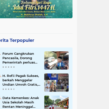
rita Terpopuler
Forum Cangkrukan
Pancasila, Dorong
Pemerintah perluas
intensif Perpajakan
bagi Pelaku Usaha
UMKM.
H. Rofii Pagak Sukses,
berkah Menggelar
Undian Umroh Gratis,
Wujud Kepedulian
Sosial berbagi.
Data Kemenkes: Anak
Usia Sekolah Masih
Rentan Meninggal