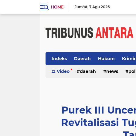
HOME
Jum'at
7 Agu 2026
Indeks
Daerah
Hukum
Krimi
Video
daerah
news
pol
Purek III Unce
Revitalisasi Tu
Ta