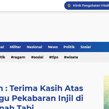
Tradisi Penyambutan Ka
nal
Militer
Nasional
News
Politik
Sosial
itik
ragam
sosial
tips
wisata
Klinik Pengobatan Vital
n : Terima Kasih Atas
gu Pekabaran Injil di
nah Tabi