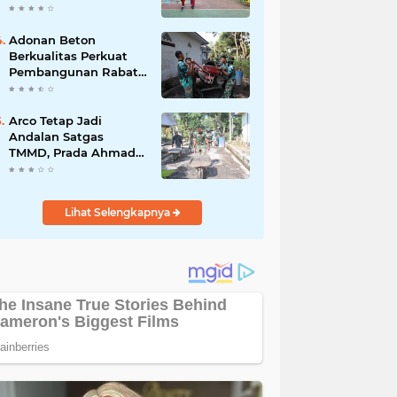
Akibat DBD
Adonan Beton
Berkualitas Perkuat
Pembangunan Rabat
Jalan TMMD ke-129 di
Desa Ledoktempuro
Arco Tetap Jadi
Andalan Satgas
TMMD, Prada Ahmad
Afandi Percepat
Distribusi Material
Pengecoran
Lihat Selengkapnya