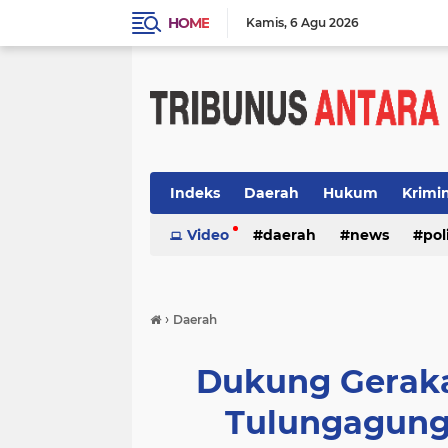
HOME
Kamis
6 Agu 2026
Indeks
Daerah
Hukum
Krimi
Video
daerah
news
pol
›
Daerah
Dukung Geraka
Tulungagung S