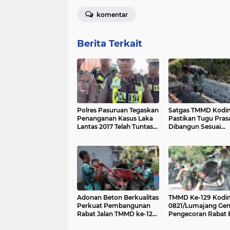
komentar
Berita Terkait
Polres Pasuruan Tegaskan
Satgas TMMD Kodi
Penanganan Kasus Laka
Pastikan Tugu Prasa
Lantas 2017 Telah Tuntas
Dibangun Sesuai
dan Berkekuatan Hukum
Perencanaan
Tetap
Adonan Beton Berkualitas
TMMD Ke-129 Kodi
Perkuat Pembangunan
0821/Lumajang Gen
Rabat Jalan TMMD ke-129
Pengecoran Rabat 
di Desa Ledoktempuro
Demi Akses Warga