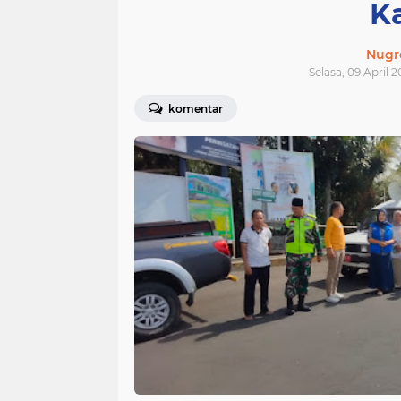
K
Nugr
Selasa, 09 April 
komentar