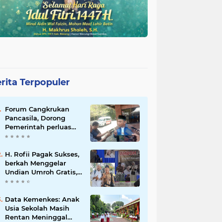
rita Terpopuler
Forum Cangkrukan
Pancasila, Dorong
Pemerintah perluas
intensif Perpajakan
bagi Pelaku Usaha
UMKM.
H. Rofii Pagak Sukses,
berkah Menggelar
Undian Umroh Gratis,
Wujud Kepedulian
Sosial berbagi.
Data Kemenkes: Anak
Usia Sekolah Masih
Rentan Meninggal