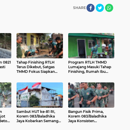
SHARE
m 0821
Tahap Finishing RTLH
Program RTLH TMMD
sti
Terus Dikebut, Satgas
Lumajang Masuki Tahap
TMMD Fokus Siapkan
Finishing, Rumah Ibu
Material Keramik
Tuha Dicat Rapi
Berkualitas
m
Sambut HUT ke-81 RI,
Bangun Fisik Prima,
jot
Korem 083/Baladhika
Korem 083/Baladhika
Beton
Jaya Kobarkan Semangat
Jaya Konsisten
Nasionalisme dan Cinta
Budayakan Olahraga Pagi