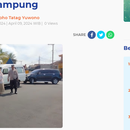
ampung
oho Tatag Yuwono
2024 | April 09, 2024 WIB |
0
Views
SHARE
Be