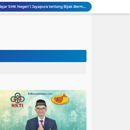
Polda Papua Edukasi Pelajar SMK Negeri 1 Jayapura tentang Bijak Bermedia Sosial dan Pencegahan Kejahatan Digital
Polres Pasuruan Tegaskan Penanganan Kasus Laka Lantas 2017 Telah Tuntas dan Berkekuatan Hukum Tetap
Polda Papua Bekali Personel Polres Jajaran dengan Pemahaman AI untuk Mendukung Tugas Kepolisian
Sinergitas Polri dan KSOP Jadi Kunci Penguatan Pengawasan dan Pengamanan Pelabuhan Laut Jayapura
Satgas TMMD Kodim 0821 Pastikan Tugu Prasasti Dibangun Sesuai Perencanaan
polres Baru di Polres Yahukimo
Respons Cepat Laporan Masyarakat, Satlantas Polres Pasuruan Kota Atasi Kemacetan di Exit Tol Sutojayan
Personel Satgas TMMD 129 Kodim 0904/Paser Ciptakan Lingkungan Bersih
Langgar Aturan Imigrasi, 25 WN Vietnam Dideportasi Melalui Bandara Soekarno-Hatta
Sosialisasi Bahaya Narkoba Pada TMMD 129 Kodim 0904/Paser Disambut Positif