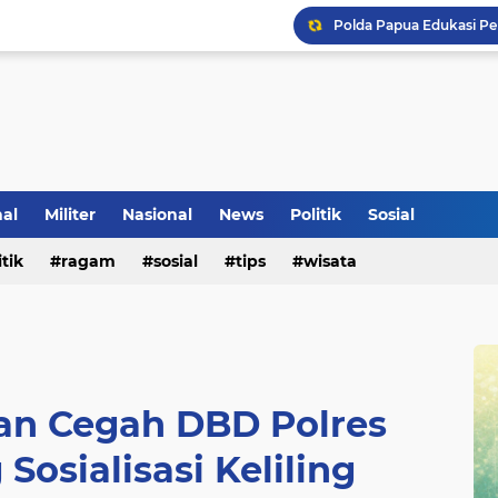
Tradisi Penyambutan Ka
nal
Militer
Nasional
News
Politik
Sosial
itik
ragam
sosial
tips
wisata
n Cegah DBD Polres
osialisasi Keliling