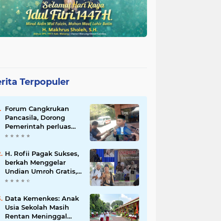
rita Terpopuler
Forum Cangkrukan
Pancasila, Dorong
Pemerintah perluas
intensif Perpajakan
bagi Pelaku Usaha
UMKM.
H. Rofii Pagak Sukses,
berkah Menggelar
Undian Umroh Gratis,
Wujud Kepedulian
Sosial berbagi.
Data Kemenkes: Anak
Usia Sekolah Masih
Rentan Meninggal