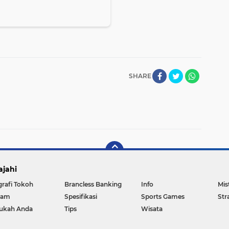
SHARE
ajahi
grafi Tokoh
Brancless Banking
Info
Mis
gam
Spesifikasi
Sports Games
Str
ukah Anda
Tips
Wisata