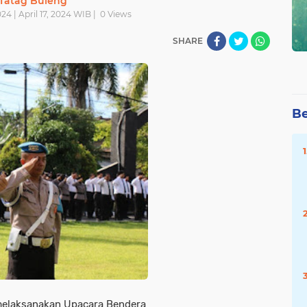
Tatag Buleng
024 | April 17, 2024 WIB |
0
Views
SHARE
Be
elaksanakan Upacara Bendera