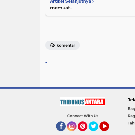
Artikel Selanjutnya
memuat...
komentar
-
Jel
Bio
Connect With Us
Ra
Tah
Facebook
Instagram
Pinterest
Twitter
YouTube