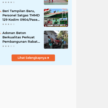
Akibat DBD
Beri Tampilan Baru,
Personel Satgas TMMD
129 Kodim 0904/Paser
Cat Atap Rumah
Marbot
Adonan Beton
Berkualitas Perkuat
Pembangunan Rabat
Jalan TMMD ke-129 di
Desa Ledoktempuro
Lihat Selengkapnya