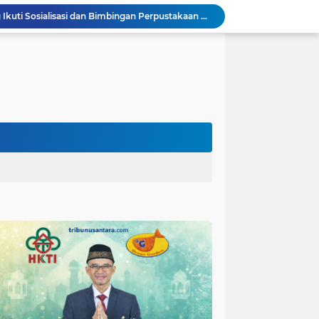
Guru TK se-Randuagung Ikuti Sosialisasi dan Bimbingan Perpustakaan dalam Program TMMD ke-129
TMMD Ke 129 Kodim 0904/Paser Terima Kunjungan Dari Tim Wasev Mabesad
Hikmah Bafaqih Wakil Ketua Komisi E DPRD Provinsi Jatim, dukung perlindungan Anak di Ponpes melalui Penerapan (SOP) di Malang Raya.
itas Purwakarta H.Abdulazis Atasi Impoten
polres Baru di Polres Yahukimo
Respons Cepat Laporan Masyarakat, Satlantas Polres Pasuruan Kota Atasi Kemacetan di Exit Tol Sutojayan
Personel Satgas TMMD 129 Kodim 0904/Paser Ciptakan Lingkungan Bersih
Langgar Aturan Imigrasi, 25 WN Vietnam Dideportasi Melalui Bandara Soekarno-Hatta
Tim Satgas Kemhan Evaluasi Pengelolaan BMN di Korem 083/Baladhika Jaya
Satgas TMMD Ke 129 Kodim 0904/Paser Pasang Lantai Baru Pada Rumah Bapak Harim