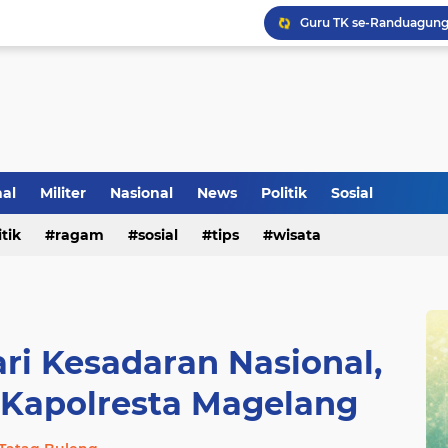
Klinik Pengobatan Vital
Tradisi Penyambutan Ka
nal
Militer
Nasional
News
Politik
Sosial
itik
ragam
sosial
tips
wisata
ri Kesadaran Nasional,
 Kapolresta Magelang