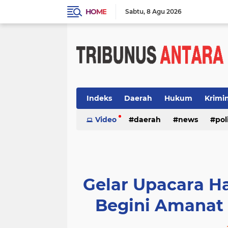
HOME
Sabtu
8 Agu 2026
Indeks
Daerah
Hukum
Krimi
Video
daerah
news
pol
Gelar Upacara Ha
Begini Amanat