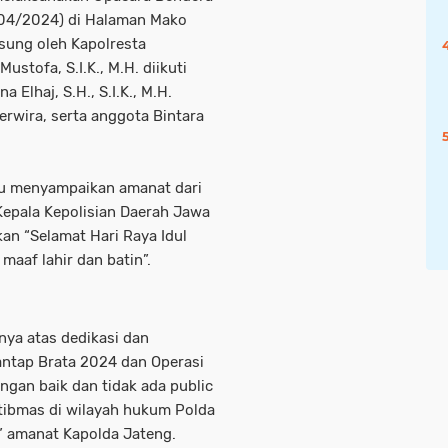
7/04/2024) di Halaman Mako
sung oleh Kapolresta
tofa, S.I.K., M.H. diikuti
lhaj, S.H., S.I.K., M.H.
erwira, serta anggota Bintara
tu menyampaikan amanat dari
Kepala Kepolisian Daerah Jawa
an “Selamat Hari Raya Idul
 maaf lahir dan batin”.
nya atas dedikasi dan
ntap Brata 2024 dan Operasi
ngan baik dan tidak ada public
tibmas di wilayah hukum Polda
,” amanat Kapolda Jateng.