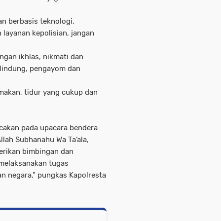
an berbasis teknologi,
ayanan kepolisian, jangan
ngan ikhlas, nikmati dan
pelindung, pengayom dan
makan, tidur yang cukup dan
cakan pada upacara bendera
Allah Subhanahu Wa Ta’ala,
rikan bimbingan dan
 melaksanakan tugas
n negara,” pungkas Kapolresta