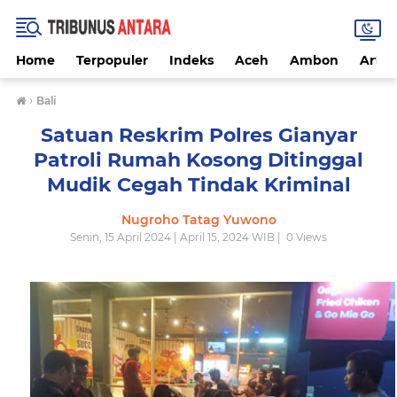
Home
Terpopuler
Indeks
Aceh
Ambon
Artike
›
Bali
Satuan Reskrim Polres Gianyar
Patroli Rumah Kosong Ditinggal
Mudik Cegah Tindak Kriminal
Nugroho Tatag Yuwono
Senin, 15 April 2024 | April 15, 2024 WIB |
0
Views