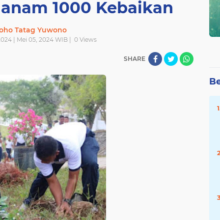
anam 1000 Kebaikan
oho Tatag Yuwono
024 | Mei 05, 2024 WIB |
0
Views
SHARE
Be