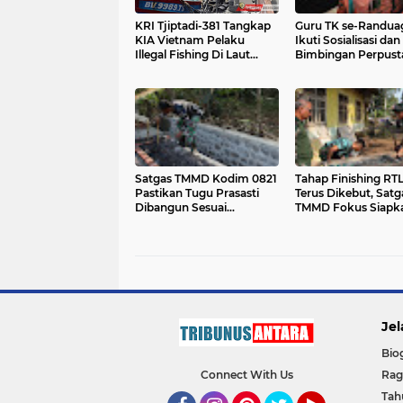
KRI Tjiptadi-381 Tangkap
Guru TK se-Randu
KIA Vietnam Pelaku
Ikuti Sosialisasi dan
Illegal Fishing Di Laut
Bimbingan Perpust
Natuna Utara
dalam Program T
ke-129
Satgas TMMD Kodim 0821
Tahap Finishing RT
Pastikan Tugu Prasasti
Terus Dikebut, Satg
Dibangun Sesuai
TMMD Fokus Siapk
Perencanaan
Material Keramik
Berkualitas
Jel
Bio
Connect With Us
Ra
Tah