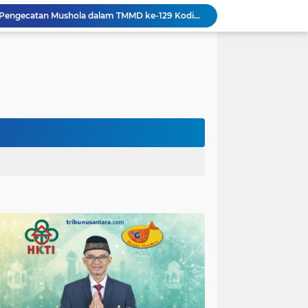
Gotong Royong Warnai Pengecatan Mushola dalam TMMD ke-129 Kodim 1002/HST
Warga Lembenah Antusias Bantu Satgas TMMD, Pembuatan Box Gorong-gorong Dikerjakan Bersama
Tim Satgas Kemhan Evaluasi Pengelolaan BMN di Korem 083/Baladhika Jaya
Satgas TMMD Ke 129 Kodim 0904/Paser Pasang Lantai Baru Pada Rumah Bapak Harim
Guru TK se-Randuagung Ikuti Sosialisasi dan Bimbingan Perpustakaan dalam Program TMMD ke-129
TMMD Ke 129 Kodim 0904/Paser Terima Kunjungan Dari Tim Wasev Mabesad
Hikmah Bafaqih Wakil Ketua Komisi E DPRD Provinsi Jatim, dukung perlindungan Anak di Ponpes melalui Penerapan (SOP) di Malang Raya.
Gus Halim iskandar Ketua DPW. PKB Jatim, Resmikan Kantor Graha Gus Dur dan Masjid Al Iskandariyah, dorong Jadi Pusat Pelayanan Warga dan Dakwah Umat.
Sasaran RTLH Ke 5 Sudah Mulai Dieksekusi Oleh Satgas TMMD 129 Kodim 0904/Paser
aktu Luang Personel TMMD 129 Pada Sore Hari