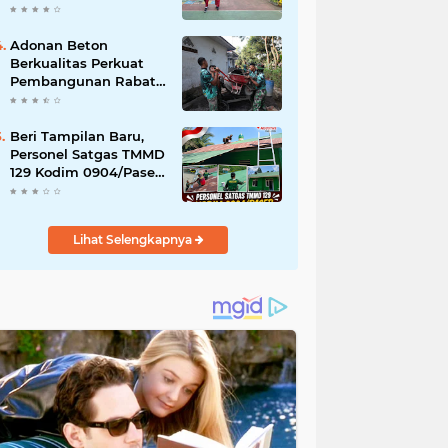
Akibat DBD
Adonan Beton
Berkualitas Perkuat
Pembangunan Rabat
Jalan TMMD ke-129 di
Desa Ledoktempuro
Beri Tampilan Baru,
Personel Satgas TMMD
129 Kodim 0904/Paser
Cat Atap Rumah
Marbot
Lihat Selengkapnya