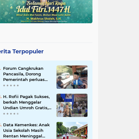
rita Terpopuler
Forum Cangkrukan
Pancasila, Dorong
Pemerintah perluas
intensif Perpajakan
bagi Pelaku Usaha
UMKM.
H. Rofii Pagak Sukses,
berkah Menggelar
Undian Umroh Gratis,
Wujud Kepedulian
Sosial berbagi.
Data Kemenkes: Anak
Usia Sekolah Masih
Rentan Meninggal