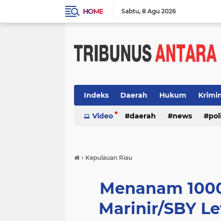
HOME
Sabtu
8 Agu 2026
Indeks
Daerah
Hukum
Krimi
Video
daerah
news
pol
›
Kepulauan Riau
Menanam 1000
Marinir/SBY Le