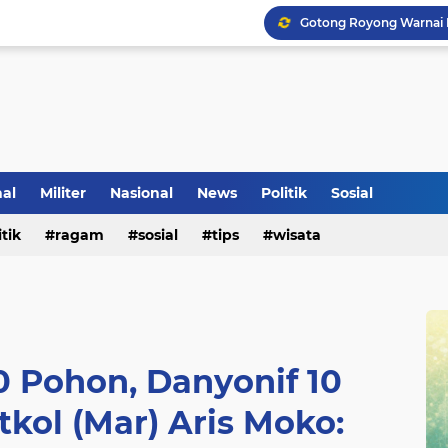
nal
Militer
Nasional
News
Politik
Sosial
Voli Menjadi Pengisi W
itik
ragam
sosial
tips
wisata
 Pohon, Danyonif 10
tkol (Mar) Aris Moko: