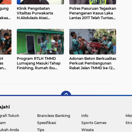
agung
Klinik Pengobatan
Polres Pasuruan Tegaskan
Vitalitas Purwakarta
Penanganan Kasus Laka
akaan
H.Abdulazis Atasi
Lantas 2017 Telah Tuntas
MMD
Impoten
dan Berkekuatan Hukum
Tetap
LH
Program RTLH TMMD
Adonan Beton Berkualitas
as
Lumajang Masuki Tahap
Perkuat Pembangunan
an
Finishing, Rumah Ibu
Rabat Jalan TMMD ke-129
Tuha Dicat Rapi
di Desa Ledoktempuro
ajahi
grafi Tokoh
Brancless Banking
Info
Mis
gam
Spesifikasi
Sports Games
Str
ukah Anda
Tips
Wisata