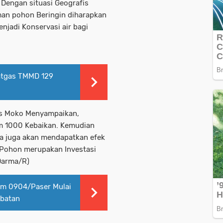
Dengan situasi Geografis
man pohon Beringin diharapkan
njadi Konservasi air bagi
atgas TMMD 129
ris Moko Menyampaikan,
 1000 Kebaikan. Kemudian
ya juga akan mendapatkan efek
 Pohon merupakan Investasi
 Darma/R)
im 0904/Paser Mulai
mbatan